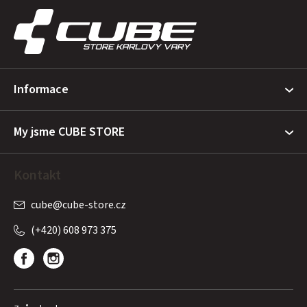
á
p
a
t
Informace
í
My jsme CUBE STORE
Kontakt
cube
@
cube-store.cz
(+420) 608 973 375