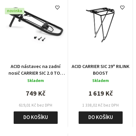
novinka
ACID nástavec na zadní
ACID CARRIER SIC 29" RILINK
nosič CARRIER SIC 2.0 TOP
BOOST
TRAIL 2025
Skladem
Skladem
749 Kč
1 619 Kč
619,01 Kč bez DPH
1 338,02 Kč bez DPH
DO KOŠÍKU
DO KOŠÍKU