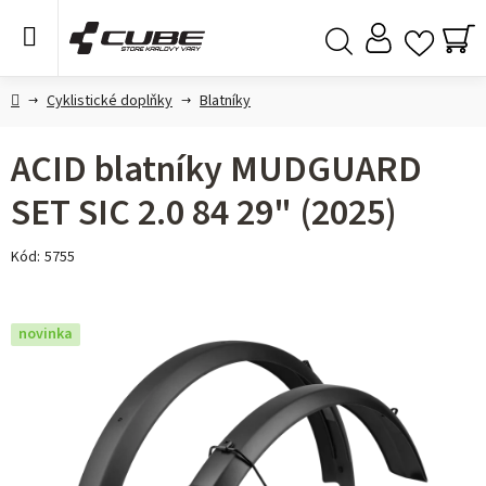
Přejít
na
obsah
NÁ
Hledat
KO
Domů
Cyklistické doplňky
Blatníky
ACID blatníky MUDGUARD
SET SIC 2.0 84 29" (2025)
Kód:
5755
novinka