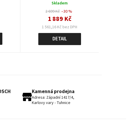
Skladem
2 699 Kč
–30 %
1 889 Kč
1 561,16 Kč bez DPH
DETAIL
BOSCH
Kamenná prodejna
Adresa: Západní 1417/4,
Karlovy vary - Tuhnice