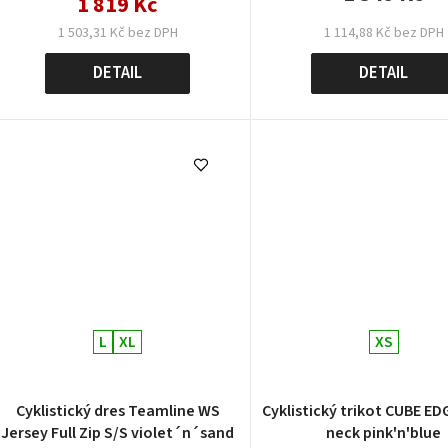
1 819 Kč
1 503,31 Kč bez DPH
1 114,88 Kč bez DPH
DETAIL
DETAIL
L
XL
XS
Cyklistický dres Teamline WS
Cyklistický trikot CUBE E
Jersey Full Zip S/S violet´n´sand
neck pink'n'blue