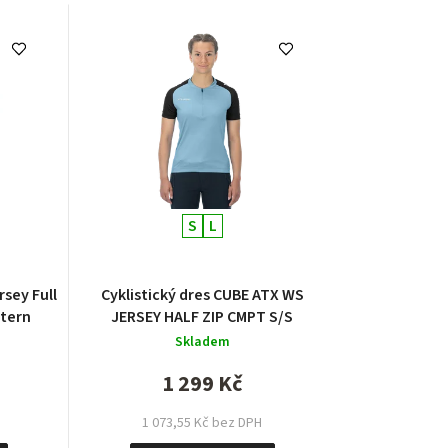
z
e
n
í
p
r
S
L
o
d
Cyklistický dres CUBE ATX WS
ttern
JERSEY HALF ZIP CMPT S/S
u
Skladem
k
1 299 Kč
t
1 073,55 Kč bez DPH