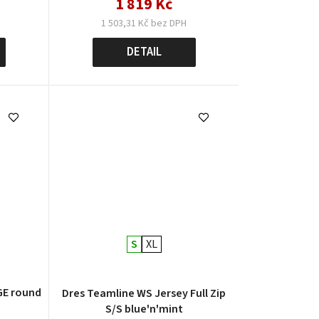
1 819 Kč
1 503,31 Kč bez DPH
DETAIL
S
XL
DGE round
Dres Teamline WS Jersey Full Zip
S/S blue'n'mint