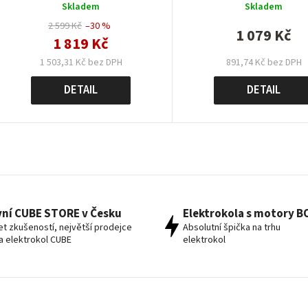
Skladem
Skladem
2 599 Kč
–30 %
1 079 Kč
1 819 Kč
1 503,31 Kč bez DPH
891,74 Kč bez DPH
DETAIL
DETAIL
O
v
l
á
vní CUBE STORE v Česku
Elektrokola s motory 
d
let zkušeností, největší prodejce
Absolutní špička na trhu
a
 a elektrokol CUBE
elektrokol
c
í
p