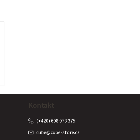
Kontakt
(+420) 608 973 375
cube
@
cube-store.cz