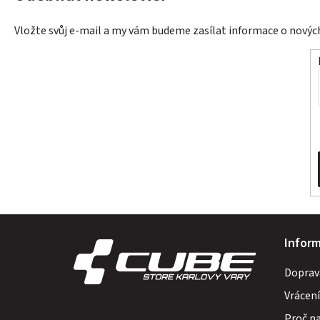
Vložte svůj e-mail a my vám budeme zasílat informace o nový
Z
Infor
á
Doprav
p
Vrácení
a
Proč n