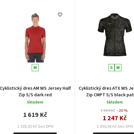
V
ý
p
p
M
S
M
o
Cyklistický dres AM WS Jersey Half
Cyklistický dres ATX WS Jersey Full
Zip S/S dark red
Zip CMPT S/S black pa
d
Skladem
Skladem
u
1 559 Kč
–20 %
1 619 Kč
1 247 Kč
k
1 030,58 Kč bez DPH
1 338,02 Kč bez DPH