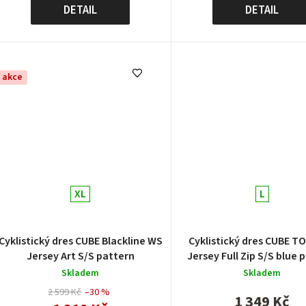
DETAIL
DETAIL
ů
akce
XL
L
Cyklistický dres CUBE Blackline WS
Cyklistický dres CUBE T
Jersey Art S/S pattern
Jersey Full Zip S/S blue 
Skladem
Skladem
2 599 Kč
–30 %
1 349 Kč