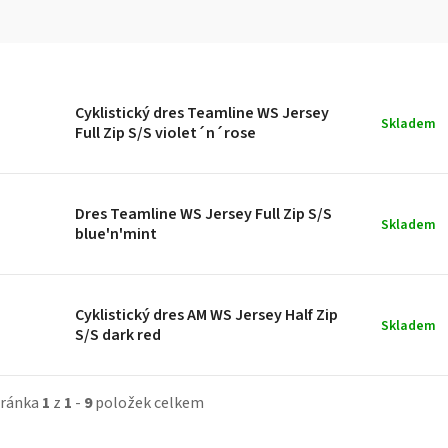
Cyklistický dres Teamline WS Jersey
Skladem
Full Zip S/S violet´n´rose
Dres Teamline WS Jersey Full Zip S/S
Skladem
blue'n'mint
Cyklistický dres AM WS Jersey Half Zip
Skladem
S/S dark red
tránka
1
z
1
-
9
položek celkem