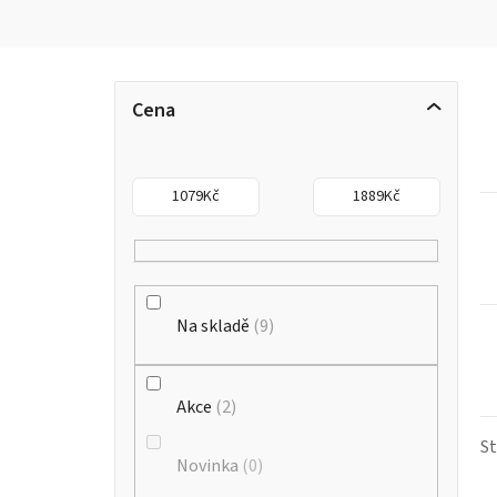
P
Cena
o
s
1079
Kč
1889
Kč
t
r
a
Na skladě
9
n
n
Akce
2
í
S
Novinka
0