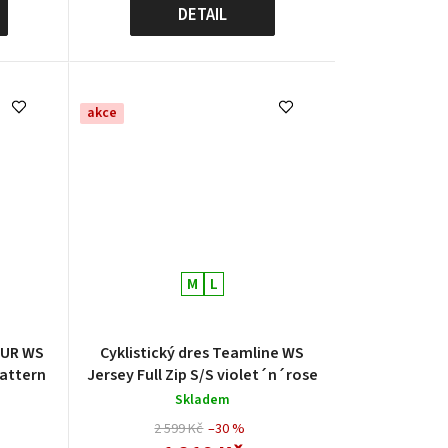
ů
DETAIL
akce
M
L
OUR WS
Cyklistický dres Teamline WS
pattern
Jersey Full Zip S/S violet´n´rose
Skladem
2 599 Kč
–30 %