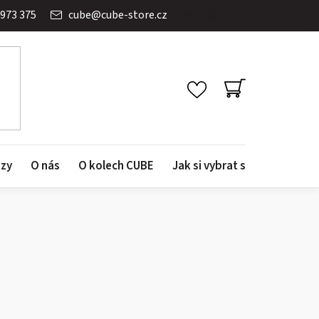
 973 375
cube
@
cube-store.cz
Přihlášení
NÁKUPNÍ
KOŠÍK
azy
O nás
O kolech CUBE
Jak si vybrat správné kolo