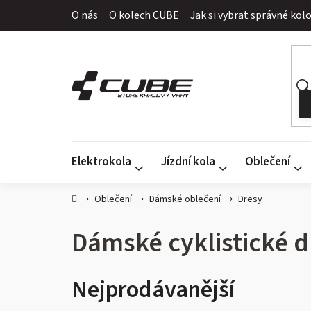
Přejít
O nás
O kolech CUBE
Jak si vybrat správné kol
na
obsah
Elektrokola
Jízdní kola
Oblečení
Domů
Oblečení
Dámské oblečení
Dresy
Dámské cyklistické d
Nejprodávanější