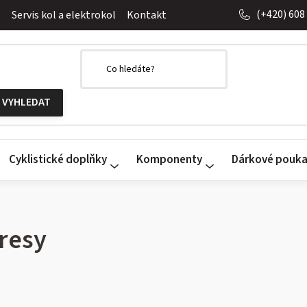
(+420) 608
o
Servis kol a elektrokol
Kontakt
Cyklistické doplňky
Komponenty
Dárkové pouk
resy