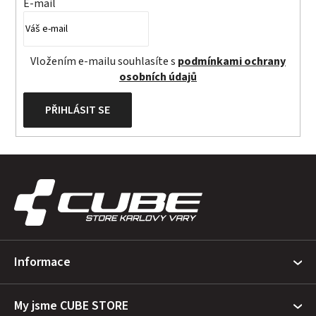
E-mail
Vložením e-mailu souhlasíte s
podmínkami ochrany
osobních údajů
PŘIHLÁSIT SE
Z
á
p
a
t
Informace
í
My jsme CUBE STORE