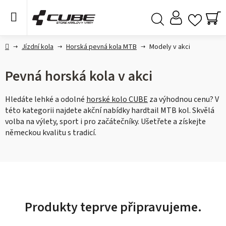
Přejít
na
obsah
NÁ
Hledat
KO
Domů
Jízdní kola
Horská pevná kola MTB
Modely v akci
Pevná horská kola v akci
Hledáte lehké a odolné
horské kolo CUBE
za výhodnou cenu? V
této kategorii najdete akční nabídky hardtail MTB kol. Skvělá
volba na výlety, sport i pro začátečníky. Ušetřete a získejte
německou kvalitu s tradicí.
Produkty teprve připravujeme.