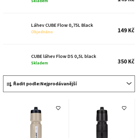
Skladem
p
r
o
Láhev CUBE Flow 0,75L Black
149 Kč
d
Objednáno
u
k
CUBE láhev Flow DS 0,5L black
t
350 Kč
Skladem
ů
Ř
Řadit podle:
Nejprodávanější
a
z
e
n
í
p