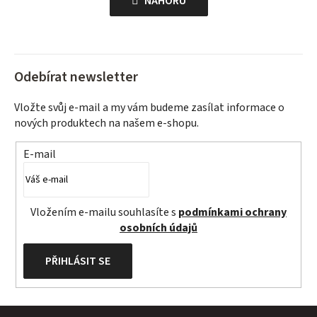
l
NAHORU
n
á
k
d
o
a
v
c
á
Odebírat newsletter
í
n
p
Vložte svůj e-mail a my vám budeme zasílat informace o
í
r
nových produktech na našem e-shopu.
v
k
E-mail
y
v
ý
Vložením e-mailu souhlasíte s
podmínkami ochrany
p
osobních údajů
i
s
PŘIHLÁSIT SE
u
Z