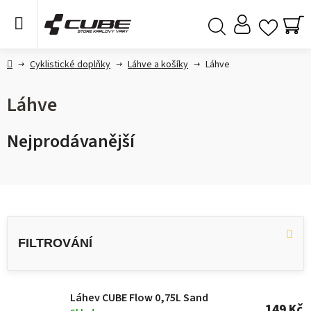
Přejít
na
obsah
NÁ
Hledat
KO
Domů
Cyklistické doplňky
Láhve a košíky
Láhve
Láhve
Nejprodávanější
V
ý
p
i
s
Láhev CUBE Flow 0,75L Sand
149 Kč