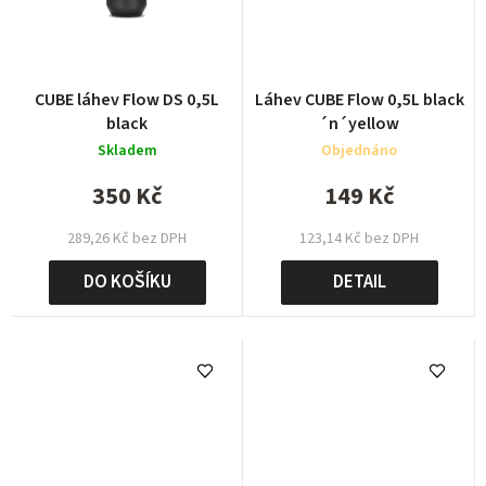
CUBE láhev Flow DS 0,5L
Láhev CUBE Flow 0,5L black
black
´n´yellow
Skladem
Objednáno
350 Kč
149 Kč
289,26 Kč bez DPH
123,14 Kč bez DPH
DO KOŠÍKU
DETAIL