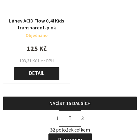
Láhev ACID Flow 0,4l Kids
transparent-pink
Objednáno
125 Kč
103,31 Kč bez DPH
DETAIL
NAČÍST 15 DALŠÍCH
S
1
3
t
O
r
32
položek celkem
v
á