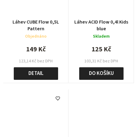
Láhev CUBE Flow 0,5L
Láhev ACID Flow 0,4l Kids
Pattern
blue
Objednáno
Skladem
149 Kč
125 Kč
123,14 Kč bez DPH
103,31 Kč bez DPH
DETAIL
DO KOŠÍKU