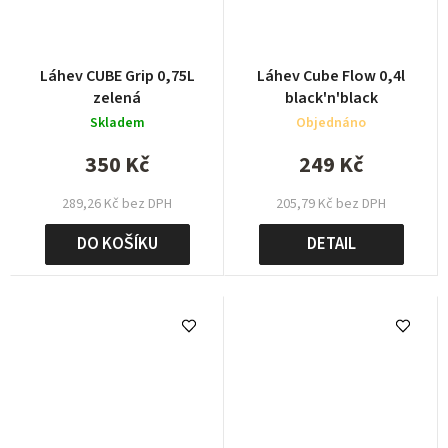
Láhev CUBE Grip 0,75L
Láhev Cube Flow 0,4l
zelená
black'n'black
Skladem
Objednáno
350 Kč
249 Kč
289,26 Kč bez DPH
205,79 Kč bez DPH
DO KOŠÍKU
DETAIL