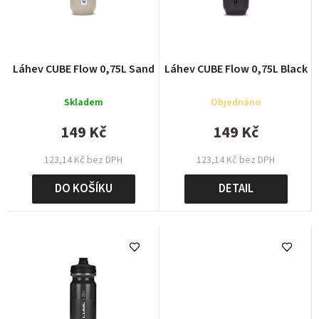
r
o
d
Láhev CUBE Flow 0,75L Sand
Láhev CUBE Flow 0,75L Black
u
Skladem
Objednáno
k
t
149 Kč
149 Kč
ů
123,14 Kč bez DPH
123,14 Kč bez DPH
DO KOŠÍKU
DETAIL