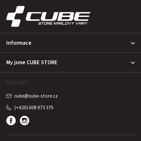
á
p
a
t
Informace
í
My jsme CUBE STORE
Kontakt
cube
@
cube-store.cz
(+420) 608 973 375