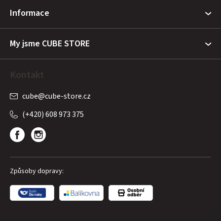
t
Informace
í
My jsme CUBE STORE
Kontakt
cube
@
cube-store.cz
(+420) 608 973 375
Způsoby dopravy: