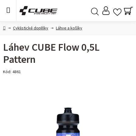
Přejít
na
obsah
NÁ
Hledat
KO
Domů
Cyklistické doplňky
Láhve a košíky
Láhev CUBE Flow 0,5L
Pattern
Kód:
4861