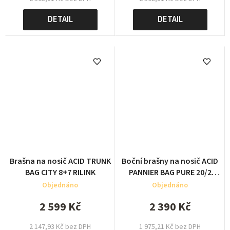
DETAIL
DETAIL
Brašna na nosič ACID TRUNK
Boční brašny na nosič ACID
BAG CITY 8+7 RILINK
PANNIER BAG PURE 20/2
CILINK
Objednáno
Objednáno
2 599 Kč
2 390 Kč
2 147,93 Kč bez DPH
1 975,21 Kč bez DPH