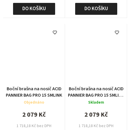
DO KOŠÍKU
DO KOŠÍKU
Boční brašna na nosič ACID
Boční brašna na nosič ACID
PANNIER BAG PRO 15 SMLINK
PANNIER BAG PRO 15 SMLINK
dark blue´n´black
Objednáno
Skladem
2 079 Kč
2 079 Kč
1 718,18 Kč bez DPH
1 718,18 Kč bez DPH