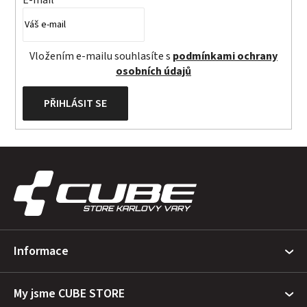
E-mail
y
v
ý
Vložením e-mailu souhlasíte s
podmínkami ochrany
p
osobních údajů
i
s
PŘIHLÁSIT SE
u
Z
á
p
a
t
Informace
í
My jsme CUBE STORE