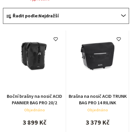
ů
Ř
Řadit podle:
Nejdražší
a
z
e
n
í
p
r
o
d
Boční brašny na nosič ACID
Brašna na nosič ACID TRUNK
u
PANNIER BAG PRO 20/2
BAG PRO 14 RILINK
Objednáno
Objednáno
k
t
3 899 Kč
3 379 Kč
ů