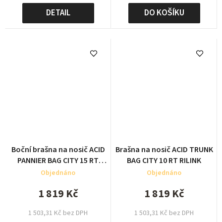
DETAIL
DO KOŠÍKU
Boční brašna na nosič ACID
Brašna na nosič ACID TRUNK
PANNIER BAG CITY 15 RT
BAG CITY 10 RT RILINK
SMLINK
Objednáno
Objednáno
1 819 Kč
1 819 Kč
1 503,31 Kč bez DPH
1 503,31 Kč bez DPH