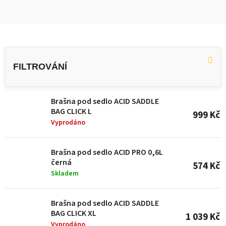
V
ý
p
i
Brašna pod sedlo ACID SADDLE
s
BAG CLICK L
999 Kč
p
Vyprodáno
r
o
Brašna pod sedlo ACID PRO 0,6L
černá
574 Kč
d
Skladem
u
k
Brašna pod sedlo ACID SADDLE
BAG CLICK XL
t
1 039 Kč
Vyprodáno