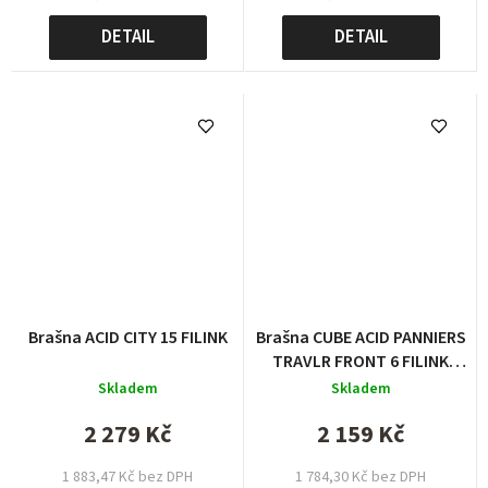
DETAIL
DETAIL
Brašna ACID CITY 15 FILINK
Brašna CUBE ACID PANNIERS
TRAVLR FRONT 6 FILINK
flame´n´black
Skladem
Skladem
2 279 Kč
2 159 Kč
1 883,47 Kč bez DPH
1 784,30 Kč bez DPH