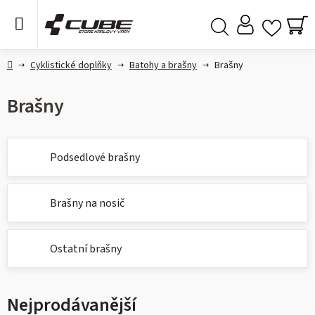
Přejít
na
obsah
NÁ
Hledat
KO
Domů
Cyklistické doplňky
Batohy a brašny
Brašny
Brašny
Podsedlové brašny
Brašny na nosič
Ostatní brašny
Nejprodávanější