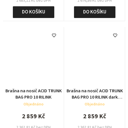
2 685,12 Kč bez DPH
2 676,86 Kč bez DPH
DO KOŠÍKU
DO KOŠÍKU
Brašna na nosič ACID TRUNK
Brašna na nosič ACID TRUNK
BAG PRO 10 RILINK
BAG PRO 10 RILINK dark
blueblack
Objednáno
Objednáno
2 859 Kč
2 859 Kč
2 362,81 Kč bez DPH
2 362,81 Kč bez DPH