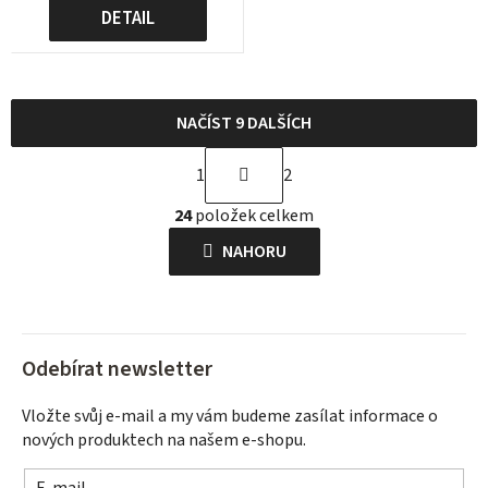
DETAIL
NAČÍST 9 DALŠÍCH
S
1
2
t
O
r
24
položek celkem
v
á
l
NAHORU
n
á
k
d
o
a
v
c
á
Odebírat newsletter
í
n
p
Vložte svůj e-mail a my vám budeme zasílat informace o
í
r
nových produktech na našem e-shopu.
v
k