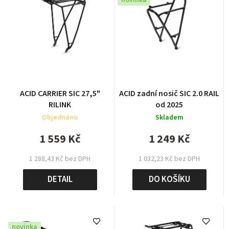
novinka
ACID CARRIER SIC 27,5"
ACID zadní nosič SIC 2.0 RAIL
RILINK
od 2025
Objednáno
Skladem
1 559 Kč
1 249 Kč
1 288,43 Kč bez DPH
1 032,23 Kč bez DPH
DETAIL
DO KOŠÍKU
novinka