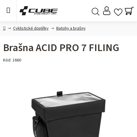
Přejít
na
obsah
NÁ
Hledat
KO
Domů
Cyklistické doplňky
Batohy a brašny
Brašna ACID PRO 7 FILING
Kód:
1660