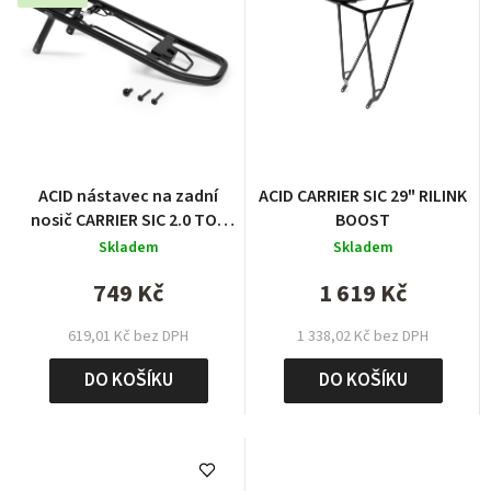
ACID nástavec na zadní
ACID CARRIER SIC 29" RILINK
nosič CARRIER SIC 2.0 TOP
BOOST
TRAIL 2025
Skladem
Skladem
749 Kč
1 619 Kč
619,01 Kč bez DPH
1 338,02 Kč bez DPH
DO KOŠÍKU
DO KOŠÍKU