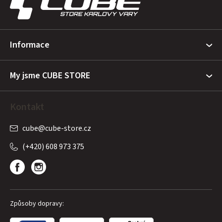
p
a
t
Informace
í
My jsme CUBE STORE
Kontakt
cube
@
cube-store.cz
(+420) 608 973 375
Způsoby dopravy: