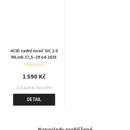
ACID zadní nosič SIC 2.0
RILink 27,5–29 od 2025
Objednáno
1 590 Kč
1 314,05 Kč bez DPH
DETAIL
Naposledy prohlížené