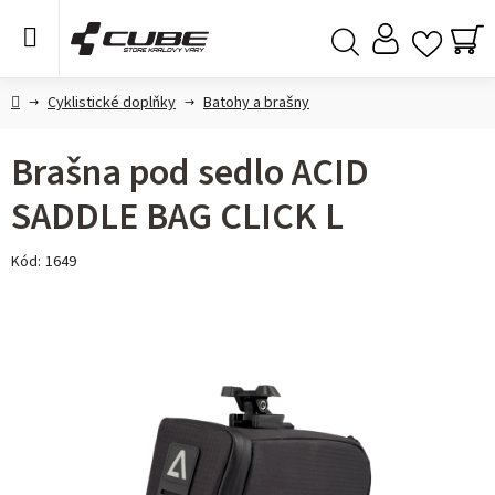
Přejít
na
obsah
NÁ
Hledat
KO
Domů
Cyklistické doplňky
Batohy a brašny
Brašna pod sedlo ACID
SADDLE BAG CLICK L
Kód:
1649