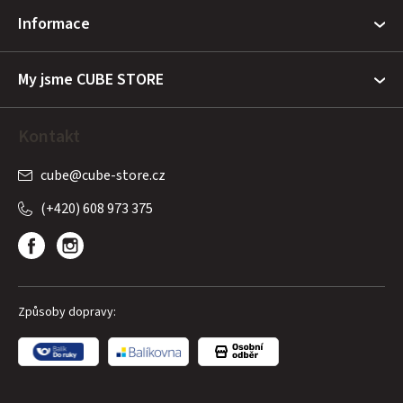
t
Informace
í
My jsme CUBE STORE
Kontakt
cube
@
cube-store.cz
(+420) 608 973 375
Způsoby dopravy: