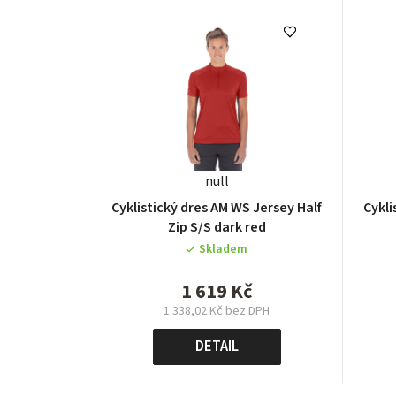
null
Cyklistický dres AM WS Jersey Half
Cyklistický
Zip S/S dark red
Skladem
1 619 Kč
1 338,02 Kč bez DPH
Měrná
cena:
DETAIL