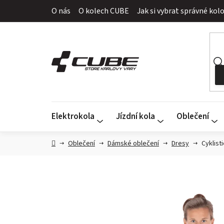
Přejít
O nás
O kolech CUBE
Jak si vybrat správné kol
na
obsah
Elektrokola
Jízdní kola
Oblečení
Domů
Oblečení
Dámské oblečení
Dresy
Cyklist