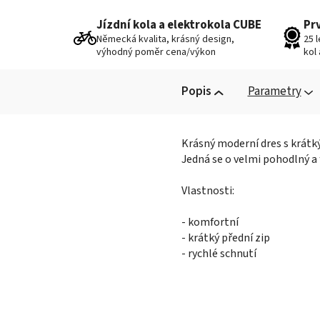
Jízdní kola a elektrokola CUBE
Pr
Německá kvalita, krásný design,
25 
výhodný poměr cena/výkon
kol
Popis
Parametry
Krásný moderní dres s krátk
Jedná se o velmi pohodlný a 
Vlastnosti:
- komfortní
- krátký přední zip
- rychlé schnutí