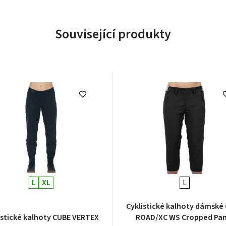
Související produkty
L
XL
L
Cyklistické kalhoty dámské
istické kalhoty CUBE VERTEX
ROAD/XC WS Cropped Pan