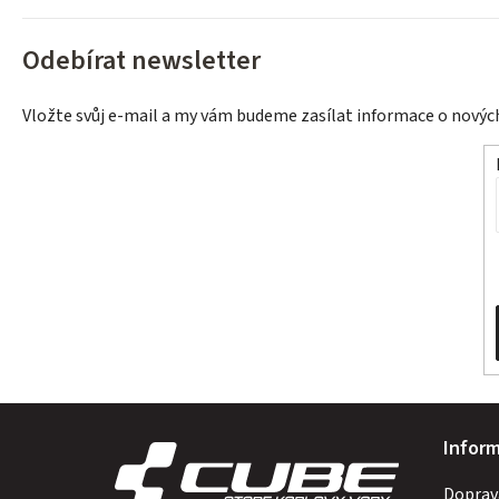
Odebírat newsletter
Vložte svůj e-mail a my vám budeme zasílat informace o nový
Z
Infor
á
Doprav