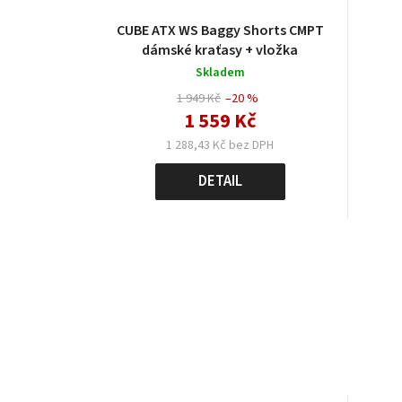
CUBE ATX WS Baggy Shorts CMPT
dámské kraťasy + vložka
Skladem
1 949 Kč
–20 %
1 559 Kč
1 288,43 Kč bez DPH
DETAIL