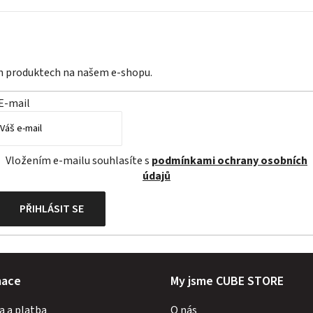
ch produktech na našem e-shopu.
E-mail
Vložením e-mailu souhlasíte s
podmínkami ochrany osobních
údajů
PŘIHLÁSIT SE
mace
My jsme CUBE STORE
a a platba
O nás