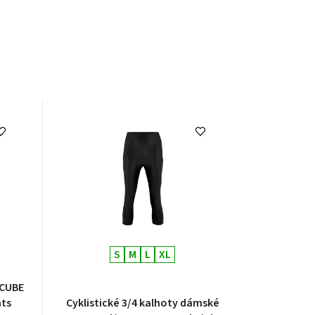
S
M
L
XL
 CUBE
ts
Cyklistické 3/4 kalhoty dámské