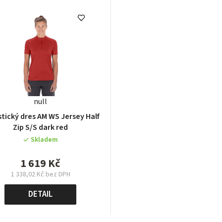
null
 dres AM WS Jersey Half
Zip S/S dark red
Skladem
1 619 Kč
1 338,02 Kč bez DPH
Měrná
cena:
DETAIL