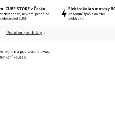
vní CUBE STORE v Česku
Elektrokola s motory 
let zkušeností, největší prodejce
Absolutní špička na trhu
 a elektrokol CUBE
elektrokol
Podobné produkty
ým zipem a poutavou barvou.
funkční kousek.