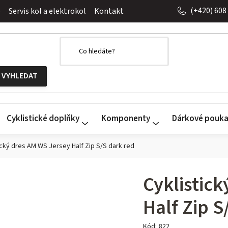
(+420) 608
o
Servis kol a elektrokol
Kontakt
Cyklistické doplňky
Komponenty
Dárkové pouk
ický dres AM WS Jersey Half Zip S/S dark red
Cyklistic
Half Zip S
Kód:
822