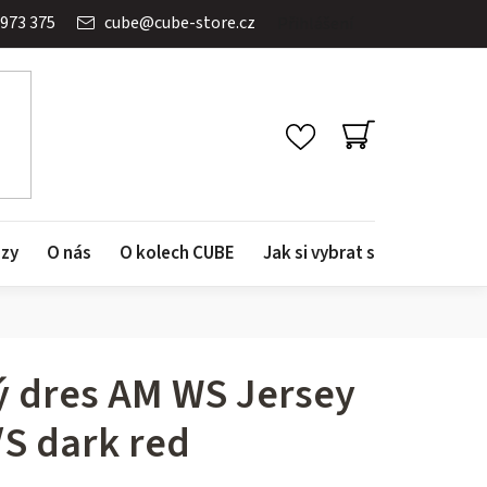
 973 375
cube
@
cube-store.cz
Přihlášení
NÁKUPNÍ
KOŠÍK
azy
O nás
O kolech CUBE
Jak si vybrat správné kolo
ký dres AM WS Jersey
/S dark red