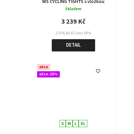
WS CYCLING TIGHTS s vložkou
Skladem
3 239 Kč
2 676,86 Kč bez DPH
DETAIL
akce
akce-20%
S
M
L
XL