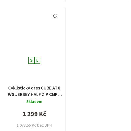
S
L
Cyklistický dres CUBE ATX
WS JERSEY HALF ZIP CMPT
S/S
Skladem
1 299 Kč
1 073,55 Kč bez DPH