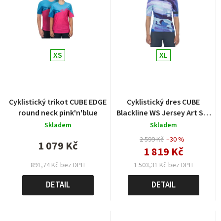
XS
XL
Cyklistický trikot CUBE EDGE
Cyklistický dres CUBE
round neck pink'n'blue
Blackline WS Jersey Art S/S
pattern
Skladem
Skladem
2 599 Kč
–30 %
1 079 Kč
1 819 Kč
1 503,31 Kč bez DPH
891,74 Kč bez DPH
DETAIL
DETAIL