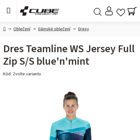
Přejít
na
obsah
NÁ
Hledat
KO
Domů
Oblečení
Dámské oblečení
Dresy
Dres Teamline WS Jersey Full
Zip S/S blue'n'mint
Kód:
Zvolte variantu