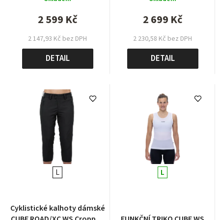
2 599 Kč
2 699 Kč
2 147,93 Kč bez DPH
2 230,58 Kč bez DPH
DETAIL
DETAIL
L
L
Cyklistické kalhoty dámské
CUBE ROAD/XC WS Cropped
FUNKČNÍ TRIKO CUBE WS