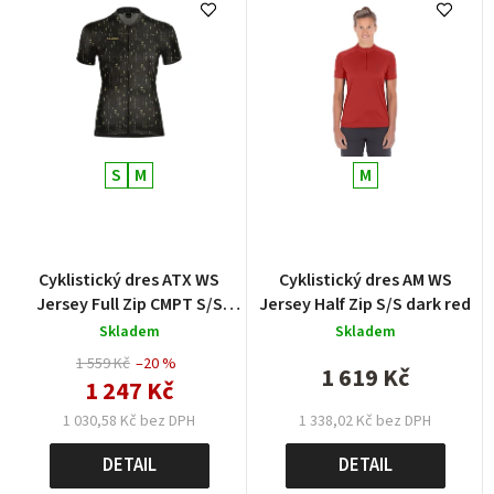
S
M
M
Cyklistický dres ATX WS
Cyklistický dres AM WS
Jersey Full Zip CMPT S/S
Jersey Half Zip S/S dark red
black pattern
Skladem
Skladem
1 559 Kč
–20 %
1 619 Kč
1 247 Kč
1 030,58 Kč bez DPH
1 338,02 Kč bez DPH
DETAIL
DETAIL