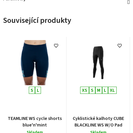
Související produkty
S
L
XS
S
M
L
XL
TEAMLINE WS cycle shorts
Cyklistické kalhoty CUBE
blue'n'mint
BLACKLINE WS W/O Pad
Skladem
Skladem