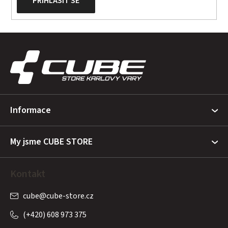
PŘIHLÁSIT SE
Z
á
p
a
t
Informace
í
My jsme CUBE STORE
Kontakt
cube
@
cube-store.cz
(+420) 608 973 375