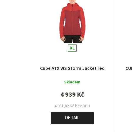
XL
Cube ATX WS Storm Jacket red
CU
Skladem
4 939 Kč
4 081,82 Kč bez DPH
DETAIL