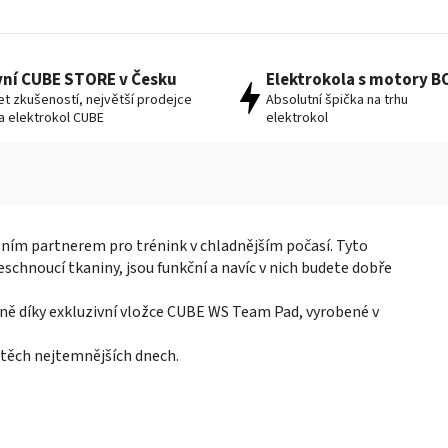
vní CUBE STORE v Česku
Elektrokola s motory 
let zkušeností, největší prodejce
Absolutní špička na trhu
 a elektrokol CUBE
elektrokol
lním partnerem pro trénink v chladnějším počasí. Tyto
schnoucí tkaniny, jsou funkční a navíc v nich budete dobře
ně díky exkluzivní vložce CUBE WS Team Pad, vyrobené v
v těch nejtemnějších dnech.