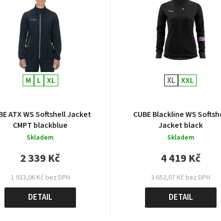
M
L
XL
XL
XXL
BE ATX WS Softshell Jacket
CUBE Blackline WS Softsh
CMPT blackblue
Jacket black
Skladem
Skladem
2 339 Kč
4 419 Kč
1 933,06 Kč bez DPH
3 652,07 Kč bez DPH
DETAIL
DETAIL