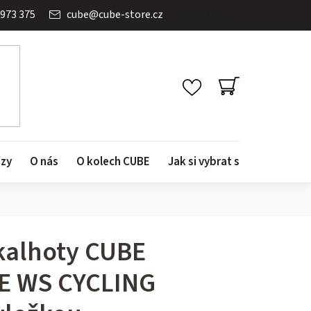
 973 375
cube
@
cube-store.cz
Přihlášení
NÁKUPNÍ
KOŠÍK
azy
O nás
O kolech CUBE
Jak si vybrat správné kolo
 kalhoty CUBE
E WS CYCLING