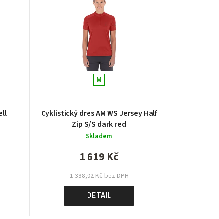
M
ell
Cyklistický dres AM WS Jersey Half
Zip S/S dark red
Skladem
1 619 Kč
1 338,02 Kč bez DPH
DETAIL