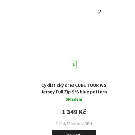
L
Cyklistický dres CUBE TOUR WS
Jersey Full Zip S/S blue pattern
Skladem
1 349 Kč
1 114,88 Kč bez DPH