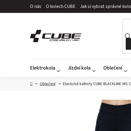
Přejít
O nás
O kolech CUBE
Jak si vybrat správné kol
na
obsah
Elektrokola
Jízdní kola
Oblečení
Domů
Oblečení
Elastické kalhoty CUBE BLACKLINE WS 