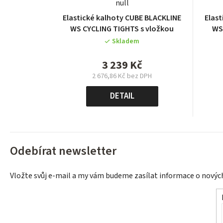
null
Elastické kalhoty CUBE BLACKLINE
Elast
WS CYCLING TIGHTS s vložkou
WS
Skladem
3 239 Kč
2 676,86 Kč bez DPH
Měrná
cena:
DETAIL
Odebírat newsletter
Vložte svůj e-mail a my vám budeme zasílat informace o nový