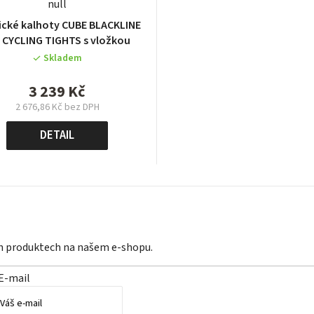
null
ické kalhoty CUBE BLACKLINE
 CYCLING TIGHTS s vložkou
Skladem
3 239 Kč
2 676,86 Kč bez DPH
Měrná
cena:
DETAIL
ch produktech na našem e-shopu.
E-mail