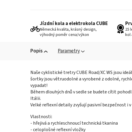
Jízdní kola a elektrokola CUBE
Pr
Německá kvalita, krásný design,
25 
výhodný poměr cena/výkon
kol
Popis
Parametry
Naše cyklistické tretry CUBE Road/XC WS jsou ideá
šortky jsou větruodolné a vyrobené z odolné, rychle
vypadat!
Během dlouhých dnů v sedle se budete cítit pohodl
Itálii.
Velké reflexní detaily zvyšují pasivní bezpečnost i 
Vlastnosti:
- hřejivá a rychleschnoucí technická tkanina
- celoplošné reflexní vložky