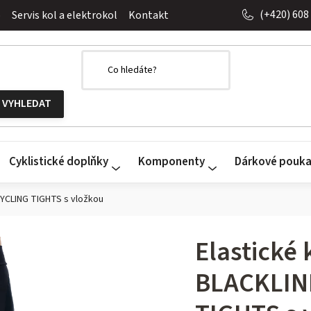
(+420) 608
o
Servis kol a elektrokol
Kontakt
Cyklistické doplňky
Komponenty
Dárkové pouk
CYCLING TIGHTS s vložkou
Elastické
BLACKLIN