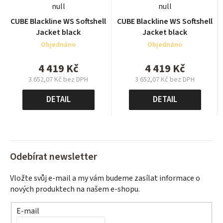
null
null
CUBE Blackline WS Softshell
CUBE Blackline WS Softshell
Jacket black
Jacket black
Objednáno
Objednáno
4 419 Kč
4 419 Kč
3 652,07 Kč bez DPH
3 652,07 Kč bez DPH
Měrná
Měrná
cena:
cena:
DETAIL
DETAIL
Odebírat newsletter
Vložte svůj e-mail a my vám budeme zasílat informace o
nových produktech na našem e-shopu.
E-mail