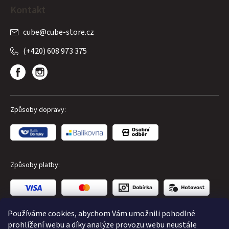
Kontakt
cube
@
cube-store.cz
(+420) 608 973 375
Způsoby dopravy:
Způsoby platby:
Používáme cookies, abychom Vám umožnili pohodlné
prohlížení webu a díky analýze provozu webu neustále