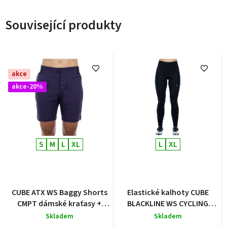
Související produkty
akce
akce-20%
S
M
L
XL
L
XL
CUBE ATX WS Baggy Shorts
Elastické kalhoty CUBE
CMPT dámské kraťasy +
BLACKLINE WS CYCLING
vložka
TIGHTS s vložkou
Skladem
Skladem