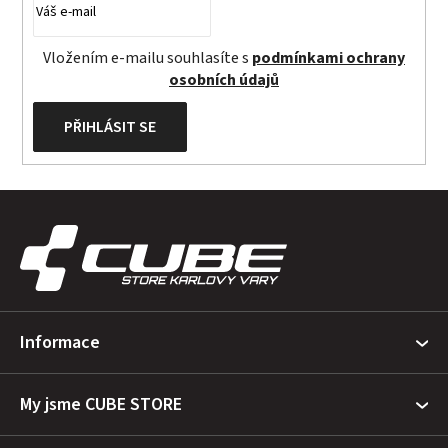
Vložením e-mailu souhlasíte s
podmínkami ochrany
osobních údajů
PŘIHLÁSIT SE
Z
á
p
a
t
Informace
í
My jsme CUBE STORE