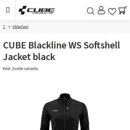
Přejít
na
obsah
NÁ
Hledat
KO
Domů
Oblečení
CUBE Blackline WS Softshell
Jacket black
Kód:
Zvolte variantu