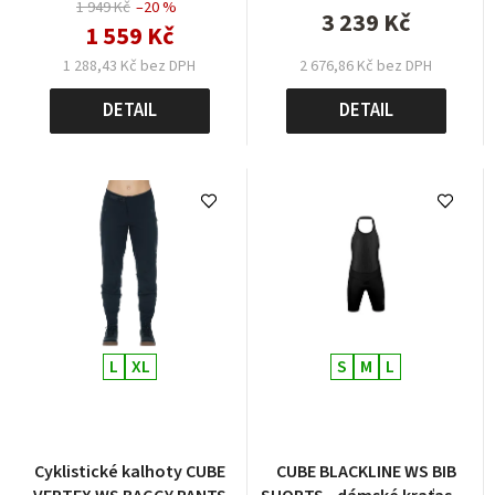
1 949 Kč
–20 %
3 239 Kč
1 559 Kč
1 288,43 Kč bez DPH
2 676,86 Kč bez DPH
DETAIL
DETAIL
L
XL
S
M
L
Cyklistické kalhoty CUBE
CUBE BLACKLINE WS BIB