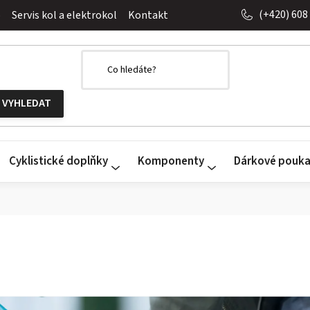
(+420) 608
o
Servis kol a elektrokol
Kontakt
Cyklistické doplňky
Komponenty
Dárkové pouk