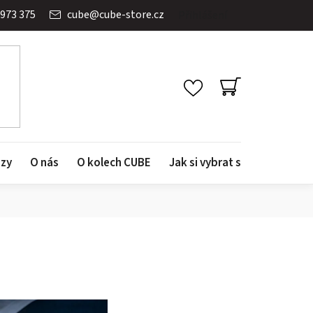
 973 375
cube
@
cube-store.cz
Přihlášení
NÁKUPNÍ
KOŠÍK
azy
O nás
O kolech CUBE
Jak si vybrat správné kolo