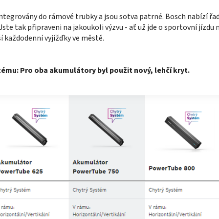
ě integrovány do rámové trubky a jsou sotva patrné. Bosch nabízí
te tak připraveni na jakoukoli výzvu - ať už jde o sportovní jízdu 
 každodenní vyjížďky ve městě.
mu: Pro oba akumulátory byl použit nový, lehčí kryt.