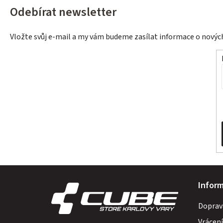
Odebírat newsletter
Vložte svůj e-mail a my vám budeme zasílat informace o nový
Z
Infor
á
Doprav
p
Vrácení