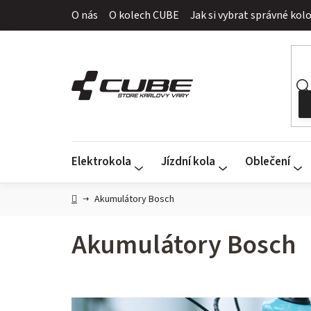
Přejít
O nás
O kolech CUBE
Jak si vybrat správné kol
na
obsah
Elektrokola
Jízdní kola
Oblečení
Domů
Akumulátory Bosch
Akumulátory Bosch