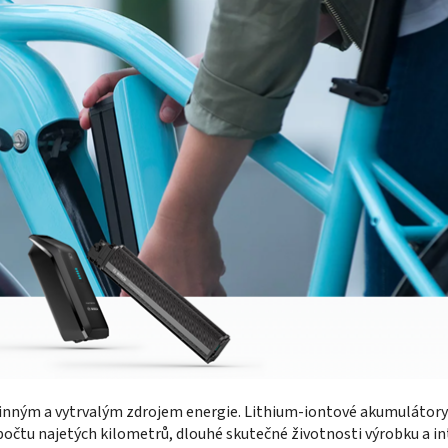
činným a vytrvalým zdrojem energie. Lithium-iontové akumuláto
očtu najetých kilometrů, dlouhé skutečné životnosti výrobku a i