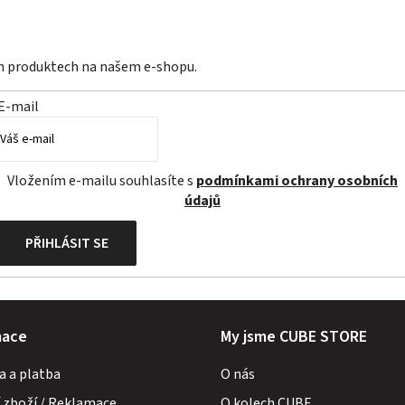
ch produktech na našem e-shopu.
E-mail
Vložením e-mailu souhlasíte s
podmínkami ochrany osobních
údajů
PŘIHLÁSIT SE
mace
My jsme CUBE STORE
a a platba
O nás
 zboží / Reklamace
O kolech CUBE