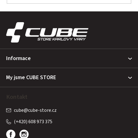
Z
á
p
a
t
Informace
í
My jsme CUBE STORE
Kontakt
cube
@
cube-store.cz
(+420) 608 973 375