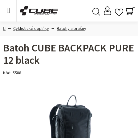
Přejít
na
obsah
NÁ
Hledat
KO
Domů
Cyklistické doplňky
Batohy a brašny
Batoh CUBE BACKPACK PURE
12 black
Kód:
5588