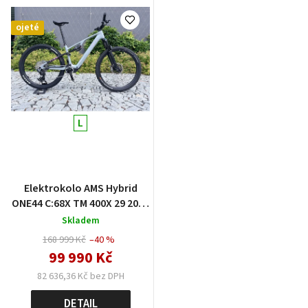
ojeté
L
Elektrokolo AMS Hybrid
ONE44 C:68X TM 400X 29 2025
swampgrey´n´purplereflex
Skladem
- testovací
168 999 Kč
–40 %
99 990 Kč
82 636,36 Kč bez DPH
DETAIL