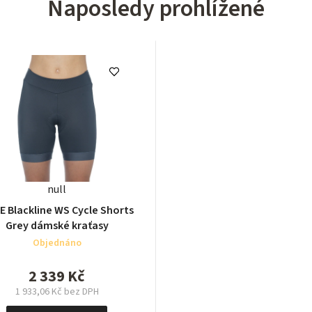
Naposledy prohlížené
null
E Blackline WS Cycle Shorts
Grey dámské kraťasy
Objednáno
2 339 Kč
1 933,06 Kč bez DPH
Měrná