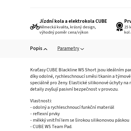
Jízdní kola a elektrokola CUBE
Pr
Německá kvalita, krásný design,
25 
výhodný poměr cena/výkon
kol
Popis
Parametry
Kraťasy CUBE Blackline WS Short jsou ideálním par
díky odolné, rychleschnoucí směsi tkanin a týmové
speciálně pro ženy. Elastické silikonové úchyty na
detaily zvyšují pasivní bezpečnost v provozu.
Vlastnosti:
- odolný a rychleschnoucí funkční materiál
- reflexní prvky
- měkký vnitřní lem se širokou silikonovou páskou
- CUBE WS Team Pad.