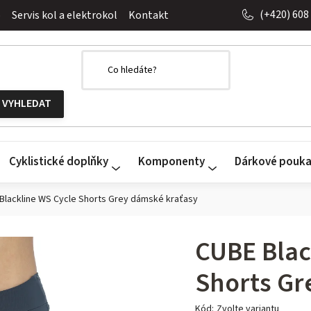
(+420) 608
o
Servis kol a elektrokol
Kontakt
Cyklistické doplňky
Komponenty
Dárkové pouk
Blackline WS Cycle Shorts Grey dámské kraťasy
CUBE Blac
Shorts Gr
Kód:
Zvolte variantu