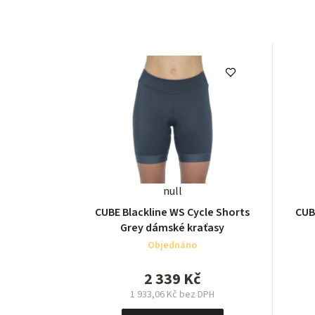
null
CUBE Blackline WS Cycle Shorts
CUB
Grey dámské kraťasy
Objednáno
2 339 Kč
1 933,06 Kč bez DPH
Měrná