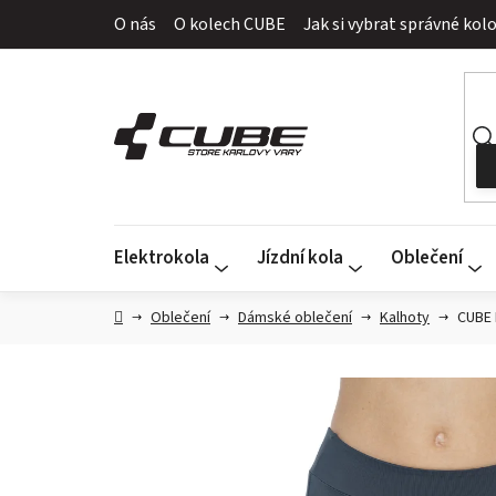
Přejít
O nás
O kolech CUBE
Jak si vybrat správné kol
na
obsah
Elektrokola
Jízdní kola
Oblečení
Domů
Oblečení
Dámské oblečení
Kalhoty
CUBE 