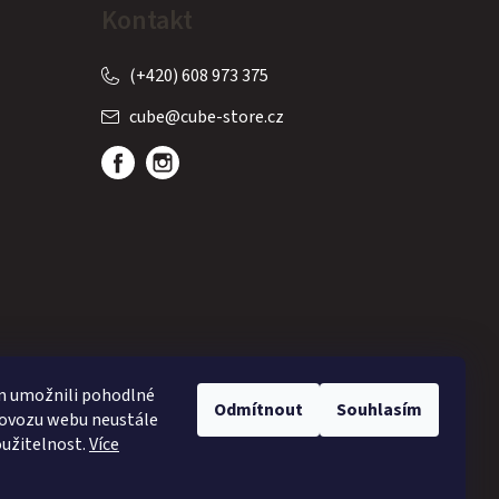
Kontakt
(+420) 608 973 375
cube
@
cube-store.cz
m umožnili pohodlné
Odmítnout
Souhlasím
rovozu webu neustále
oužitelnost.
Více