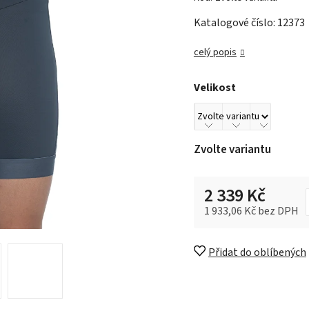
Katalogové číslo: 12373
celý popis
Velikost
Zvolte variantu
2 339 Kč
1 933,06 Kč bez DPH
Měrná cena:
Přidat do oblíbených