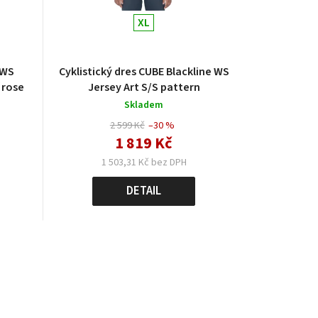
XL
 WS
Cyklistický dres CUBE Blackline WS
´rose
Jersey Art S/S pattern
Skladem
2 599 Kč
–30 %
1 819 Kč
1 503,31 Kč bez DPH
DETAIL