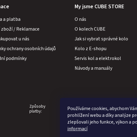
mace
My jsme CUBE STORE
a a platba
O nás
 zboží / Reklamace
O kolech CUBE
akupovat u nás
Jak si vybrat správné kolo
ky ochrany osobních údajů
Kolo z E-shopu
ní podmínky
Servis kol a elektrokol
Návody a manuály
Způsoby
Používáme cookies, abychom Vá
platby:
prohlížení webu a díky analýze p
zlepšovali jeho funkce, výkon a p
informací