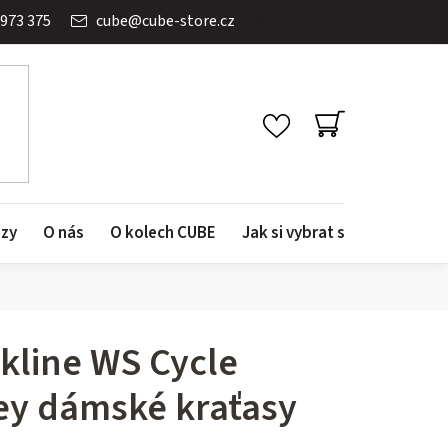
 973 375
cube
@
cube-store.cz
Přihlášení
NÁKUPNÍ
KOŠÍK
azy
O nás
O kolech CUBE
Jak si vybrat správné kolo
kline WS Cycle
ey dámské kraťasy