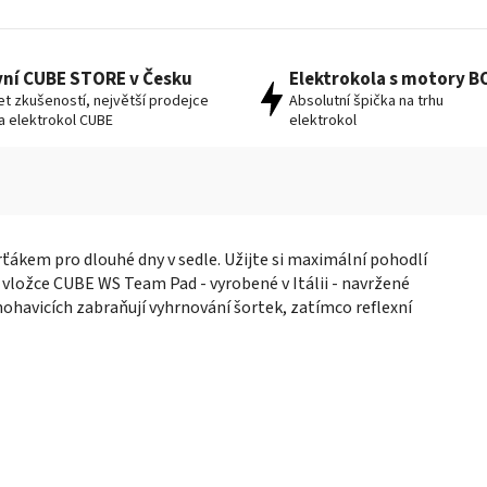
vní CUBE STORE v Česku
Elektrokola s motory 
let zkušeností, největší prodejce
Absolutní špička na trhu
 a elektrokol CUBE
elektrokol
ťákem pro dlouhé dny v sedle. Užijte si maximální pohodlí
 vložce CUBE WS Team Pad - vyrobené v Itálii - navržené
 nohavicích zabraňují vyhrnování šortek, zatímco reflexní