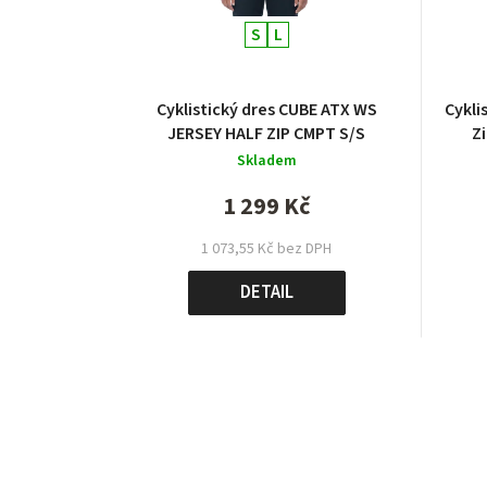
S
L
Cyklistický dres CUBE ATX WS
Cyklistický 
JERSEY HALF ZIP CMPT S/S
Z
Skladem
1 299 Kč
1 073,55 Kč bez DPH
DETAIL