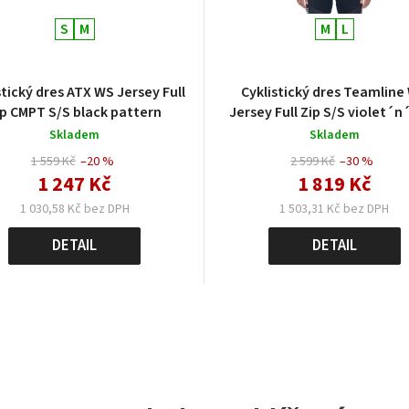
S
M
M
L
dres ATX WS Jersey Full
Cyklistický dres Teamline
ip CMPT S/S black pattern
Jersey Full Zip S/S violet´n
Skladem
Skladem
1 559 Kč
–20 %
2 599 Kč
–30 %
1 247 Kč
1 819 Kč
1 030,58 Kč bez DPH
1 503,31 Kč bez DPH
DETAIL
DETAIL