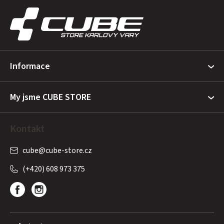
á
p
a
t
Informace
í
My jsme CUBE STORE
Kontakt
cube
@
cube-store.cz
(+420) 608 973 375