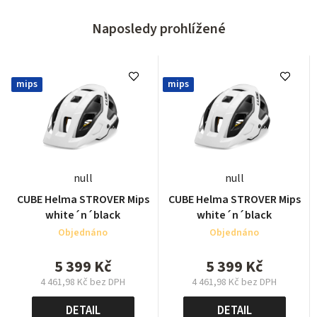
Naposledy prohlížené
mips
mips
null
null
CUBE Helma STROVER Mips
CUBE Helma STROVER Mips
white´n´black
white´n´black
Objednáno
Objednáno
5 399 Kč
5 399 Kč
4 461,98 Kč bez DPH
4 461,98 Kč bez DPH
Měrná
Měrná
cena:
cena:
DETAIL
DETAIL