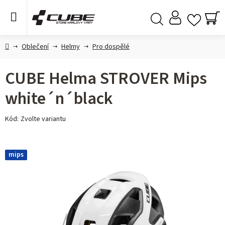
Přejít
na
obsah
NÁ
Hledat
KO
Domů
Oblečení
Helmy
Pro dospělé
CUBE Helma STROVER Mips
white´n´black
Kód:
Zvolte variantu
mips