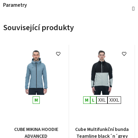
Parametry
Související produkty
M
M
L
XXL
XXXL
CUBE MIKINA HOODIE
Cube Multifunkční bunda
ADVANCED
Teamline black´n´grey