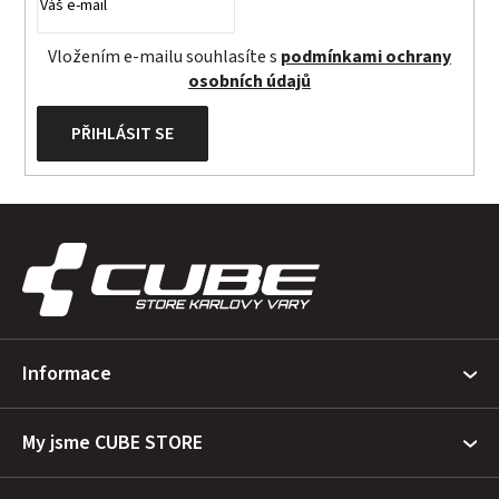
Vložením e-mailu souhlasíte s
podmínkami ochrany
osobních údajů
PŘIHLÁSIT SE
Z
á
p
a
t
Informace
í
My jsme CUBE STORE