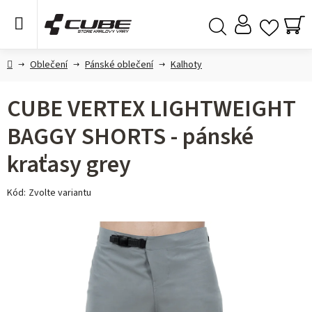
Přejít
na
obsah
NÁ
Hledat
KO
Domů
Oblečení
Pánské oblečení
Kalhoty
CUBE VERTEX LIGHTWEIGHT
BAGGY SHORTS - pánské
kraťasy grey
Kód:
Zvolte variantu