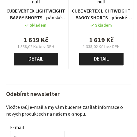
null
null
CUBE VERTEX LIGHTWEIGHT
CUBE VERTEX LIGHTWEIGHT
BAGGY SHORTS - pánské
BAGGY SHORTS - pánské
kraťasy grey
kraťasy grey
Skladem
Skladem
1 619 Kč
1 619 Kč
1 338,02 Kč bez DPH
1 338,02 Kč bez DPH
Měrná
Měrná
cena:
cena:
DETAIL
DETAIL
Odebírat newsletter
Vložte svůj e-mail a my vám budeme zasílat informace o
nových produktech na našem e-shopu.
E-mail