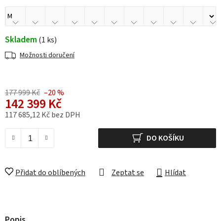
Skladem
(1 ks)
Možnosti doručení
177 999 Kč
–20 %
142 399 Kč
117 685,12 Kč bez DPH
Měrná cena:
DO KOŠÍKU
Přidat do oblíbených
Zeptat se
Hlídat
Popis