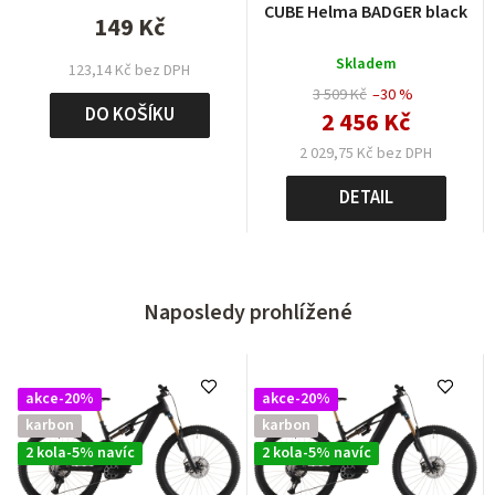
CUBE Helma BADGER black
149 Kč
Skladem
123,14 Kč bez DPH
3 509 Kč
–30 %
DO KOŠÍKU
2 456 Kč
2 029,75 Kč bez DPH
DETAIL
Naposledy prohlížené
akce-20%
akce-20%
karbon
karbon
2 kola-5% navíc
2 kola-5% navíc