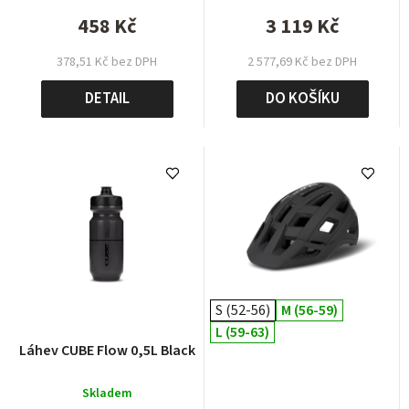
458 Kč
3 119 Kč
378,51 Kč bez DPH
2 577,69 Kč bez DPH
DETAIL
DO KOŠÍKU
S (52-56)
M (56-59)
L (59-63)
Láhev CUBE Flow 0,5L Black
Skladem