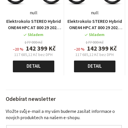
null
null
Elektrokolo STEREO Hybrid
Elektrokolo STEREO Hybrid
ONE44 HPC AT 800 29 2026
ONE44 HPC AT 800 29 2026
carbon´n´gold
carbon´n´gold
Skladem
Skladem
177 999 Kč
177 999 Kč
142 399 Kč
142 399 Kč
–20 %
–20 %
117 685,12 Kč bez DPH
117 685,12 Kč bez DPH
Měrná
Měrná
cena:
cena:
DETAIL
DETAIL
Odebírat newsletter
Vložte svůj e-mail a my vám budeme zasílat informace o
nových produktech na našem e-shopu.