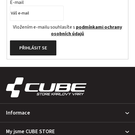
E-mail
Vložením e-mailu souhlasíte s
podmínkami ochrany
osobních údajů
PŘIHLÁSIT SE
Z
á
p
a
t
Informace
í
My jsme CUBE STORE