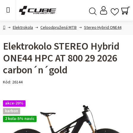
Přejít
na
obsah
NÁ
Hledat
KO
Domů
Elektrokola
Celoodpružená MTB
Stereo Hybrid ONE44
Elektrokolo STEREO Hybrid
ONE44 HPC AT 800 29 2026
carbon´n´gold
Kód:
26144
akce-20%
karbon
2 kola-5% navíc