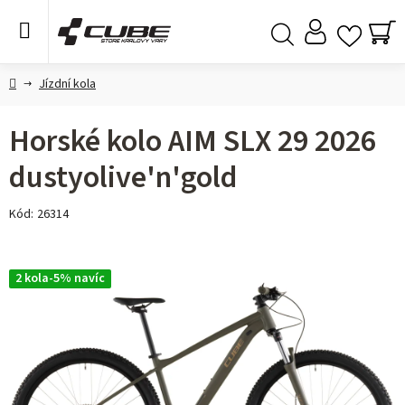
Přejít
na
obsah
NÁ
Hledat
KO
Domů
Jízdní kola
Horské kolo AIM SLX 29 2026
dustyolive'n'gold
Kód:
26314
2 kola-5% navíc