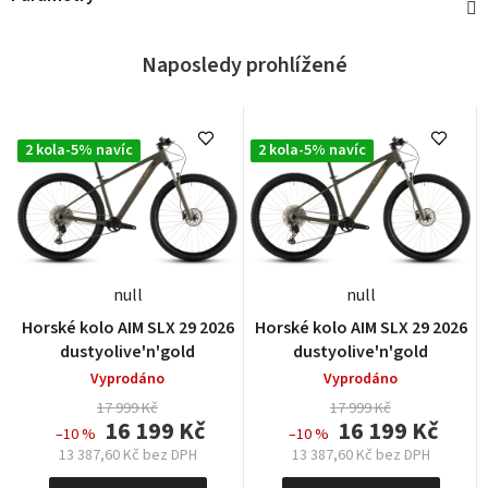
Naposledy prohlížené
2 kola-5% navíc
2 kola-5% navíc
null
null
Horské kolo AIM SLX 29 2026
Horské kolo AIM SLX 29 2026
dustyolive'n'gold
dustyolive'n'gold
Vyprodáno
Vyprodáno
17 999 Kč
17 999 Kč
16 199 Kč
16 199 Kč
–10 %
–10 %
13 387,60 Kč bez DPH
13 387,60 Kč bez DPH
Měrná
Měrná