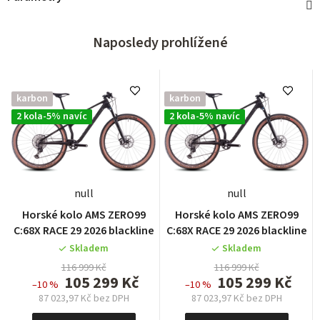
Naposledy prohlížené
karbon
karbon
2 kola-5% navíc
2 kola-5% navíc
null
null
Horské kolo AMS ZERO99
Horské kolo AMS ZERO99
C:68X RACE 29 2026 blackline
C:68X RACE 29 2026 blackline
Skladem
Skladem
116 999 Kč
116 999 Kč
105 299 Kč
105 299 Kč
–10 %
–10 %
87 023,97 Kč bez DPH
87 023,97 Kč bez DPH
Měrná
Měrná