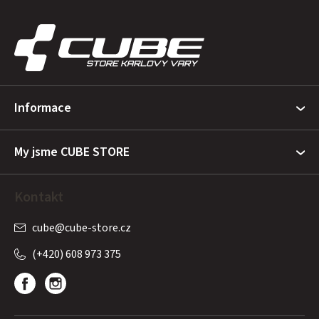
Z
á
p
a
t
Informace
í
My jsme CUBE STORE
Kontakt
cube
@
cube-store.cz
(+420) 608 973 375