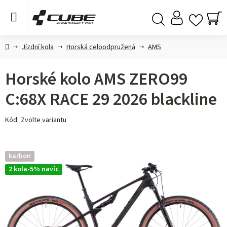
Přejít
na
obsah
NÁ
Hledat
KO
Domů
Jízdní kola
Horská celoodpružená
AMS
Horské kolo AMS ZERO99
C:68X RACE 29 2026 blackline
Kód:
Zvolte variantu
karbon
2 kola-5% navíc