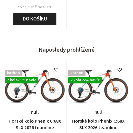
2 577,69 Kč bez DPH
DO KOŠÍKU
Naposledy prohlížené
karbon
karbon
2 kola-5% navíc
2 kola-5% navíc
null
null
Horské kolo Phenix C:68X
Horské kolo Phenix C:68X
SLX 2026 teamline
SLX 2026 teamline