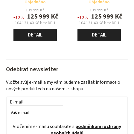
Objednáno
Objednáno
139 999 Kč
139 999 Kč
125 999 Kč
125 999 Kč
–10 %
–10 %
104 131,40 Kč bez DPH
104 131,40 Kč bez DPH
Měrná
Měrná
cena:
cena:
DETAIL
DETAIL
Odebírat newsletter
Vložte svůj e-mail a my vám budeme zasílat informace o
nových produktech na našem e-shopu.
E-mail
Vložením e-mailu souhlasíte s
podmínkami ochrany
osobních údajů