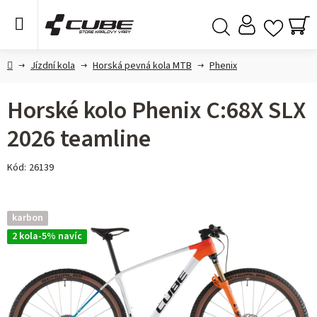
Přejít
na
obsah
NÁ
Hledat
KO
Domů
Jízdní kola
Horská pevná kola MTB
Phenix
Horské kolo Phenix C:68X SLX
2026 teamline
Kód:
26139
karbon
2 kola-5% navíc