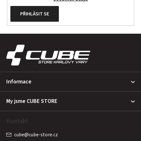
PŘIHLÁSIT SE
Z
á
p
a
t
Informace
í
My jsme CUBE STORE
Kontakt
cube
@
cube-store.cz