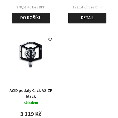
378,51 Kč bez DPH
123,14 Kč bez DPH
DO KOŠÍKU
DETAIL
ACID pedály Click A2-ZP
black
Skladem
3 119 Kč