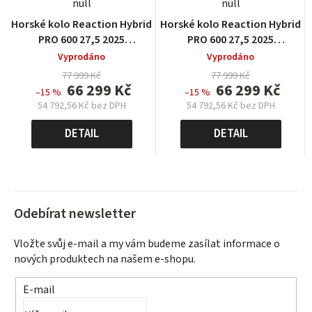
null
null
Horské kolo Reaction Hybrid
Horské kolo Reaction Hybrid
PRO 600 27,5 2025
PRO 600 27,5 2025
metallicgrey´n´black
metallicgrey´n´black
Vyprodáno
Vyprodáno
77 999 Kč
77 999 Kč
66 299 Kč
66 299 Kč
–15 %
–15 %
54 792,56 Kč bez DPH
54 792,56 Kč bez DPH
Měrná
Měrná
cena:
cena:
DETAIL
DETAIL
Odebírat newsletter
Vložte svůj e-mail a my vám budeme zasílat informace o
nových produktech na našem e-shopu.
E-mail