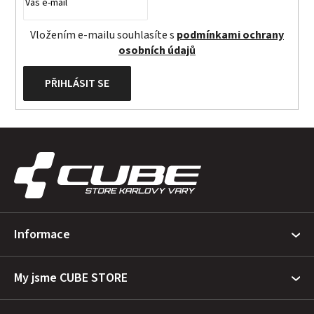
Vložením e-mailu souhlasíte s
podmínkami ochrany
osobních údajů
PŘIHLÁSIT SE
Z
á
p
a
t
Informace
í
My jsme CUBE STORE