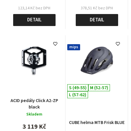
123,14 Kč bez DPH
378,51 Kč bez DPH
DETAIL
DETAIL
mips
S (49-55)
M (52-57)
L (57-62)
ACID pedály Click A2-ZP
black
Skladem
CUBE helma MTB Frisk BLUE
3 119 Kč