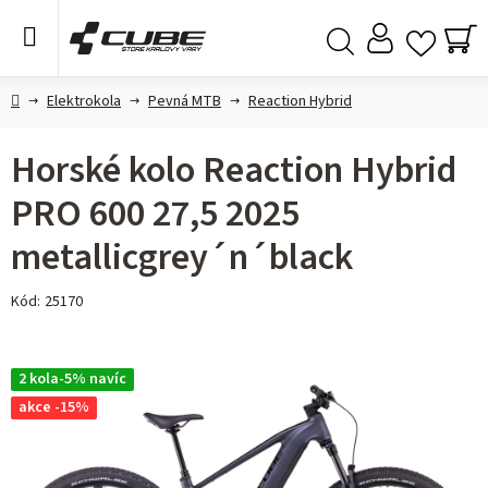
Přejít
na
obsah
NÁ
Hledat
KO
Domů
Elektrokola
Pevná MTB
Reaction Hybrid
Horské kolo Reaction Hybrid
PRO 600 27,5 2025
metallicgrey´n´black
Kód:
25170
2 kola-5% navíc
akce -15%