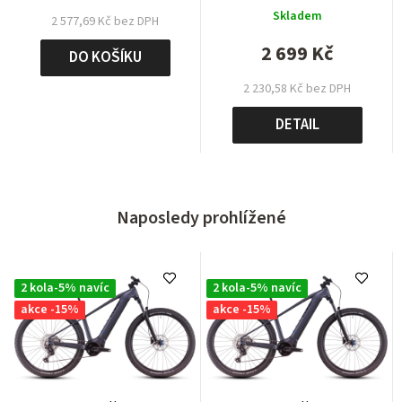
Skladem
2 577,69 Kč bez DPH
2 699 Kč
DO KOŠÍKU
2 230,58 Kč bez DPH
DETAIL
Naposledy prohlížené
2 kola-5% navíc
2 kola-5% navíc
akce -15%
akce -15%