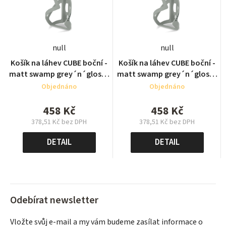
null
null
Košík na láhev CUBE boční -
Košík na láhev CUBE boční -
matt swamp grey´n´glossy
matt swamp grey´n´glossy
black
black
Objednáno
Objednáno
458 Kč
458 Kč
378,51 Kč bez DPH
378,51 Kč bez DPH
Měrná
Měrná
cena:
cena:
DETAIL
DETAIL
Odebírat newsletter
Vložte svůj e-mail a my vám budeme zasílat informace o