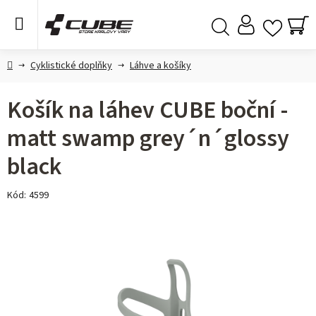
Přejít
na
obsah
NÁ
Hledat
KO
Domů
Cyklistické doplňky
Láhve a košíky
Košík na láhev CUBE boční -
matt swamp grey´n´glossy
black
Kód:
4599