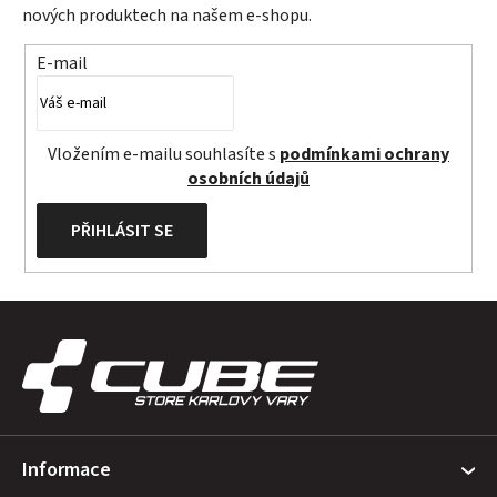
nových produktech na našem e-shopu.
E-mail
Vložením e-mailu souhlasíte s
podmínkami ochrany
osobních údajů
PŘIHLÁSIT SE
Z
á
p
a
t
Informace
í