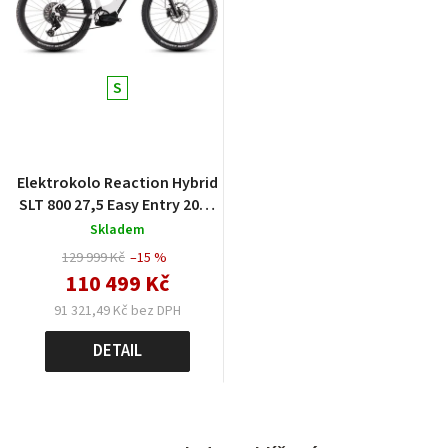
S
Elektrokolo Reaction Hybrid
SLT 800 27,5 Easy Entry 2025
metallicwhite´n´black
Skladem
129 999 Kč
–15 %
110 499 Kč
91 321,49 Kč bez DPH
DETAIL