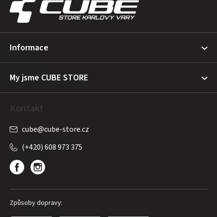
p
a
t
Informace
í
My jsme CUBE STORE
Kontakt
cube
@
cube-store.cz
(+420) 608 973 375
Způsoby dopravy: