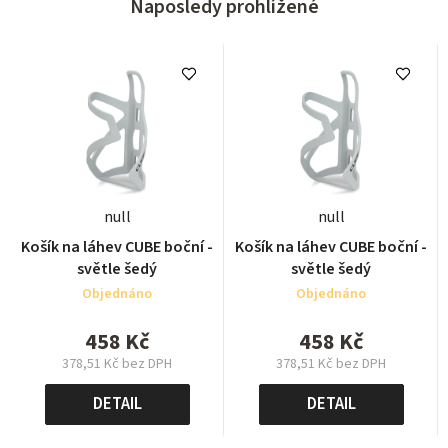
Naposledy prohlížené
null
null
Košík na láhev CUBE boční -
Košík na láhev CUBE boční -
světle šedý
světle šedý
Objednáno
Objednáno
458 Kč
458 Kč
378,51 Kč bez DPH
378,51 Kč bez DPH
Měrná
Měrná
cena:
cena:
DETAIL
DETAIL