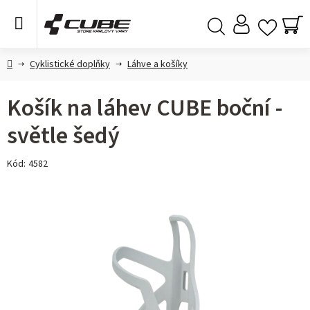
Přejít
na
obsah
NÁ
Hledat
KO
Domů
Cyklistické doplňky
Láhve a košíky
Košík na láhev CUBE boční -
světle šedý
Kód:
4582