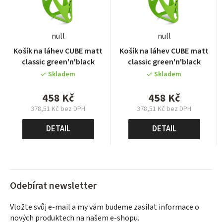
null
null
Košík na láhev CUBE matt
Košík na láhev CUBE matt
classic green'n'black
classic green'n'black
Skladem
Skladem
458 Kč
458 Kč
378,51 Kč bez DPH
378,51 Kč bez DPH
Měrná
Měrná
cena:
cena:
DETAIL
DETAIL
Odebírat newsletter
Vložte svůj e-mail a my vám budeme zasílat informace o
nových produktech na našem e-shopu.