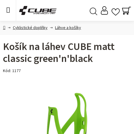
Přejít
na
obsah
NÁ
Hledat
KO
Domů
Cyklistické doplňky
Láhve a košíky
Košík na láhev CUBE matt
classic green'n'black
Kód:
1177