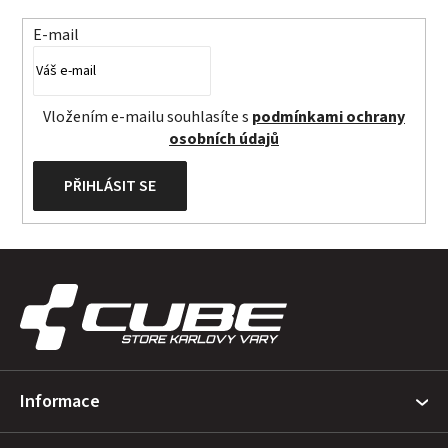
E-mail
Vložením e-mailu souhlasíte s
podmínkami ochrany
osobních údajů
PŘIHLÁSIT SE
Z
á
p
a
t
Informace
í