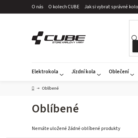
Přejít
O nás
O kolech CUBE
Jak si vybrat správné kol
na
obsah
Elektrokola
Jízdní kola
Oblečení
Domů
Oblíbené
Oblíbené
Nemáte uložené žádné oblíbené produkty