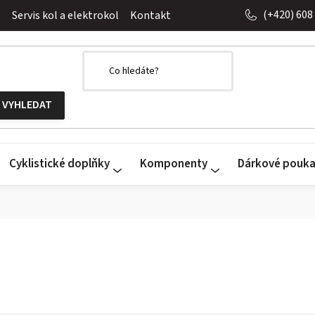
(+420) 608
o
Servis kol a elektrokol
Kontakt
Cyklistické doplňky
Komponenty
Dárkové pouk