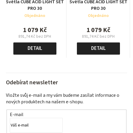
Světla CUBE ACID LIGHT SET
Světla CUBE ACID LIGHT SET
PRO 30
PRO 30
Objednáno
Objednáno
1 079 Kč
1 079 Kč
891,74 Kč bez DPH
891,74 Kč bez DPH
Měrná
Měrná
cena:
cena:
DETAIL
DETAIL
Odebírat newsletter
Vložte svůj e-mail a my vám budeme zasílat informace o
nových produktech na našem e-shopu.
E-mail