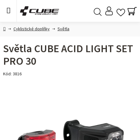
Přejít
na
obsah
NÁ
Hledat
KO
Domů
Cyklistické doplňky
Světla
Světla CUBE ACID LIGHT SET
PRO 30
Kód:
3816