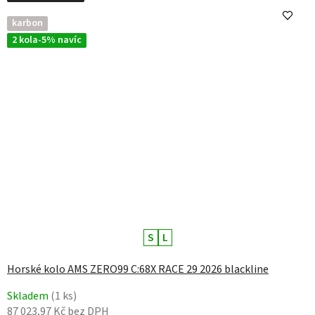
karbon
2 kola-5% navíc
S
L
Horské kolo AMS ZERO99 C:68X RACE 29 2026 blackline
Skladem
(1 ks)
87 023,97 Kč bez DPH