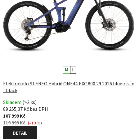
M
L
Elektrokolo STEREO Hybrid ONE44 EXC 800 29 2026 blueiris´n
´black
Skladem
(>2 ks)
89 255,37 Kč bez DPH
107 999 Kč
119 999 Kč
(–10 %)
DETAIL