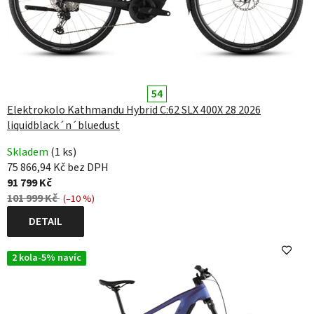
54
Elektrokolo Kathmandu Hybrid C:62 SLX 400X 28 2026
liquidblack´n´bluedust
Skladem
(1 ks)
75 866,94 Kč bez DPH
91 799 Kč
101 999 Kč
(–10 %)
DETAIL
2 kola-5% navíc