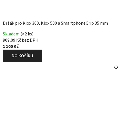
Držák pro Kiox 300, Kiox 500 a SmartphoneGrip 35 mm
Skladem
(>2 ks)
909,09 Kč bez DPH
1 100 Kč
DO KOŠÍKU