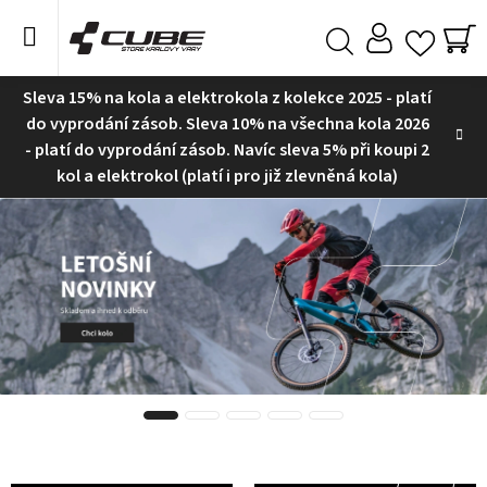
Přejít
na
obsah
NÁ
Hledat
KO
Sleva 15% na kola a elektrokola z kolekce 2025 - platí
do vyprodání zásob. Sleva 10% na všechna kola 2026
- platí do vyprodání zásob. Navíc sleva 5% při koupi 2
kol a elektrokol (platí i pro již zlevněná kola)
C
U
B
E
S
t
o
r