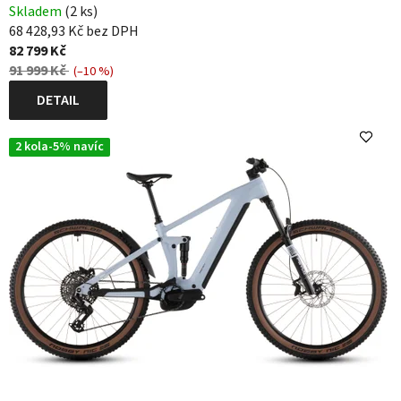
Skladem
(2 ks)
r
68 428,93 Kč bez DPH
o
82 799 Kč
91 999 Kč
k
(–10 %)
DETAIL
o
l
2 kola-5% navíc
a
C
U
B
E