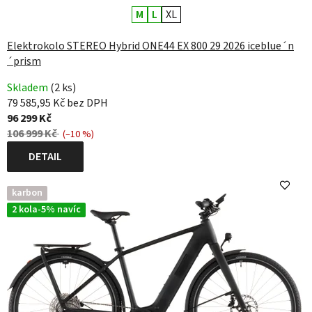
M
L
XL
Elektrokolo STEREO Hybrid ONE44 EX 800 29 2026 iceblue´n
´prism
Skladem
(2 ks)
79 585,95 Kč bez DPH
96 299 Kč
106 999 Kč
(–10 %)
DETAIL
karbon
2 kola-5% navíc