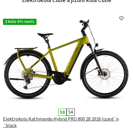
Elektrokola Cube a jízdní kola Cube
z
d
n
2 kola-5% navíc
í
k
o
l
a
a
e
l
e
58
54
k
Elektrokolo Kathmandu Hybrid PRO 800 28 2026 lizard´n
´black
t