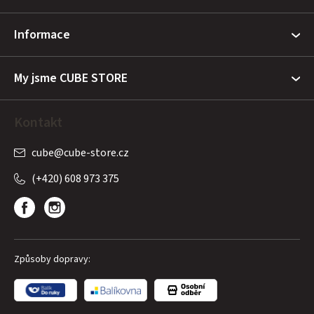
a
t
Informace
í
My jsme CUBE STORE
Kontakt
cube
@
cube-store.cz
(+420) 608 973 375
Způsoby dopravy: