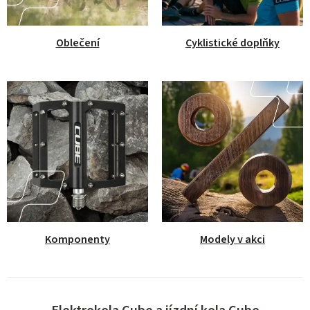
p
e
Oblečení
Cyklistické doplňky
c
i
a
l
s
t
é
n
Komponenty
Modely v akci
a
j
í