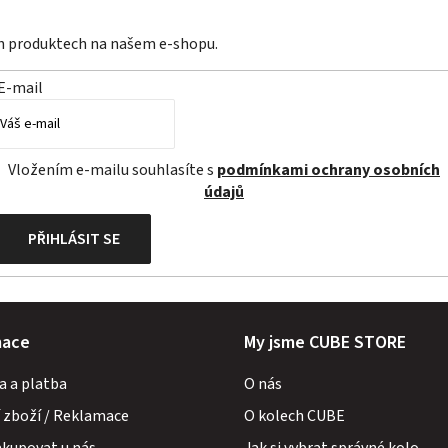
ch produktech na našem e-shopu.
E-mail
Vložením e-mailu souhlasíte s
podmínkami ochrany osobních
údajů
PŘIHLÁSIT SE
mace
My jsme CUBE STORE
a a platba
O nás
 zboží / Reklamace
O kolech CUBE
akupovat u nás
Jak si vybrat správné kolo