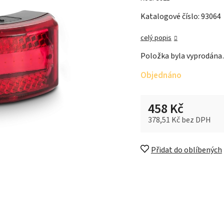
Katalogové číslo: 93064
celý popis
Položka byla vyprodán
Objednáno
458 Kč
378,51 Kč bez DPH
Měrná cena:
Přidat do oblíbených