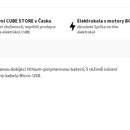
vní CUBE STORE v Česku
Elektrokola s motory 
let zkušeností, největší prodejce
Absolutní špička na trhu
 a elektrokol CUBE
elektrokol
nou dobíjecí lithium-polymerovou baterií, 5 režimů svícení
ího kabelu Micro-USB.