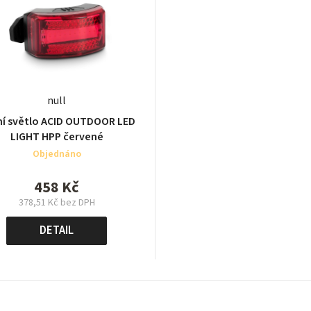
null
í světlo ACID OUTDOOR LED
LIGHT HPP červené
Objednáno
458 Kč
378,51 Kč bez DPH
Měrná
cena:
DETAIL