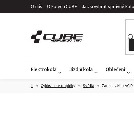
Přejít
O nás
O kolech CUBE
Jak si vybrat správné kol
na
obsah
Elektrokola
Jízdní kola
Oblečení
Domů
Cyklistické doplňky
Světla
Zadní světlo ACI