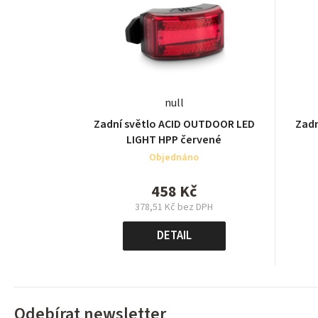
null
Zadní světlo ACID OUTDOOR LED
Zadn
LIGHT HPP červené
Objednáno
458 Kč
378,51 Kč bez DPH
Měrná
cena:
DETAIL
Odebírat newsletter