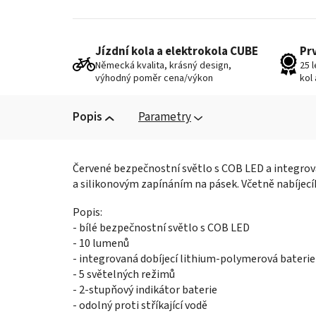
Jízdní kola a elektrokola CUBE
Pr
Německá kvalita, krásný design,
25 
výhodný poměr cena/výkon
kol
Popis
Parametry
Červené bezpečnostní světlo s COB LED a integrova
a silikonovým zapínáním na pásek. Včetně nabíjec
Popis:
- bílé bezpečnostní světlo s COB LED
- 10 lumenů
- integrovaná dobíjecí lithium-polymerová baterie
- 5 světelných režimů
- 2-stupňový indikátor baterie
- odolný proti stříkající vodě