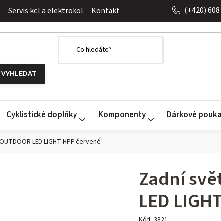
(+420) 608
o
Servis kol a elektrokol
Kontakt
Cyklistické doplňky
Komponenty
Dárkové pouk
D OUTDOOR LED LIGHT HPP červené
Zadní sv
LED LIGHT
Kód:
3821