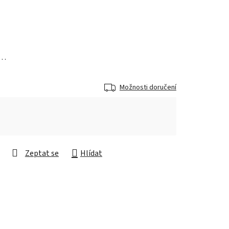
a…
Možnosti doručení
Zeptat se
Hlídat