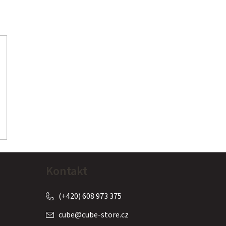
Kontakt
(+420) 608 973 375
cube
@
cube-store.cz