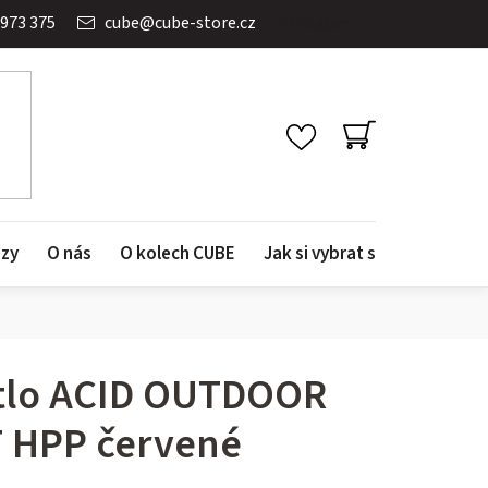
 973 375
cube
@
cube-store.cz
Přihlášení
NÁKUPNÍ
KOŠÍK
azy
O nás
O kolech CUBE
Jak si vybrat správné kolo
ětlo ACID OUTDOOR
 HPP červené