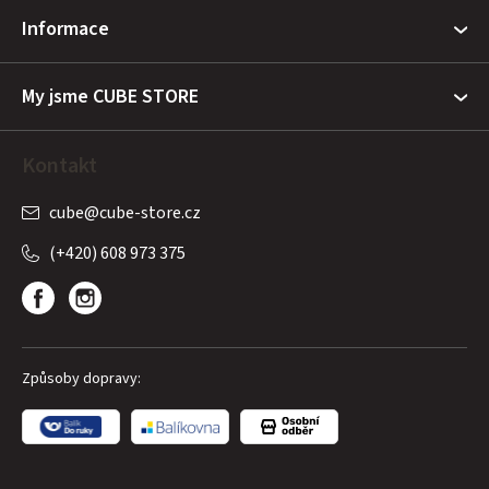
t
Informace
í
My jsme CUBE STORE
Kontakt
cube
@
cube-store.cz
(+420) 608 973 375
Způsoby dopravy: