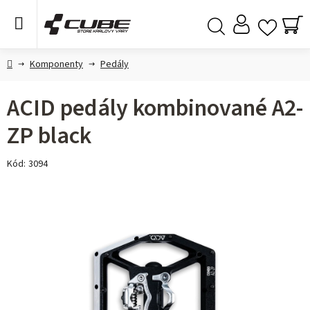
Přejít
na
obsah
NÁ
Hledat
KO
Domů
Komponenty
Pedály
ACID pedály kombinované A2-
ZP black
Kód:
3094