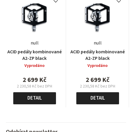
null
null
ACID pedály kombinované
ACID pedály kombinované
A2-ZP black
A2-ZP black
Vyprodáno
Vyprodáno
2 699 Kč
2 699 Kč
2 230,58 Kč bez DPH
2 230,58 Kč bez DPH
Měrná
Měrná
cena:
cena:
DETAIL
DETAIL
Odebírat newsletter