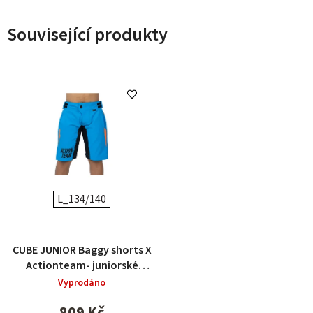
Související produkty
L_134/140
CUBE JUNIOR Baggy shorts X
Actionteam- juniorské
cyklokraťasy
Vyprodáno
809 Kč