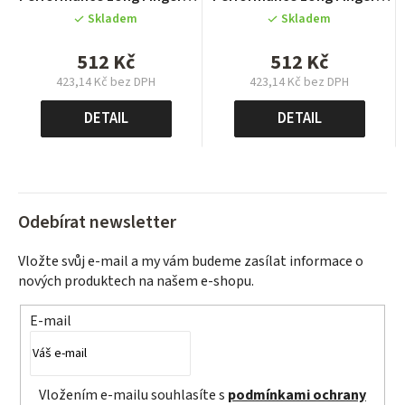
Actionteam
Actionteam
Skladem
Skladem
512 Kč
512 Kč
423,14 Kč bez DPH
423,14 Kč bez DPH
Měrná
Měrná
cena:
cena:
DETAIL
DETAIL
Odebírat newsletter
Vložte svůj e-mail a my vám budeme zasílat informace o
nových produktech na našem e-shopu.
E-mail
Vložením e-mailu souhlasíte s
podmínkami ochrany