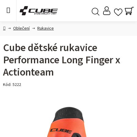
Přejít
na
obsah
NÁ
Hledat
KO
Domů
Oblečení
Rukavice
Cube dětské rukavice
Performance Long Finger x
Actionteam
Kód:
5222