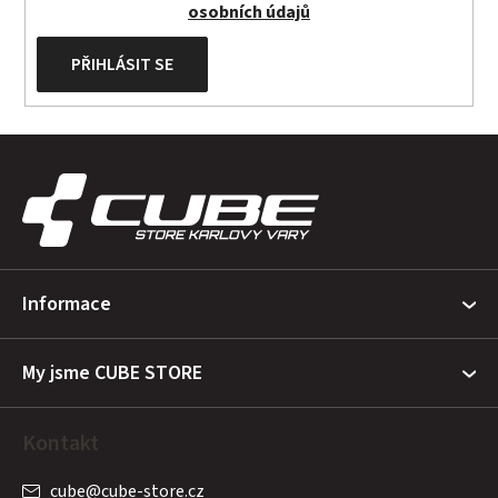
osobních údajů
PŘIHLÁSIT SE
Z
á
p
a
t
Informace
í
My jsme CUBE STORE
Kontakt
cube
@
cube-store.cz