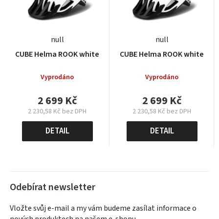
null
null
CUBE Helma ROOK white
CUBE Helma ROOK white
Vyprodáno
Vyprodáno
2 699 Kč
2 699 Kč
2 230,58 Kč bez DPH
2 230,58 Kč bez DPH
Měrná
Měrná
cena:
cena:
DETAIL
DETAIL
Odebírat newsletter
Vložte svůj e-mail a my vám budeme zasílat informace o
nových produktech na našem e-shopu.