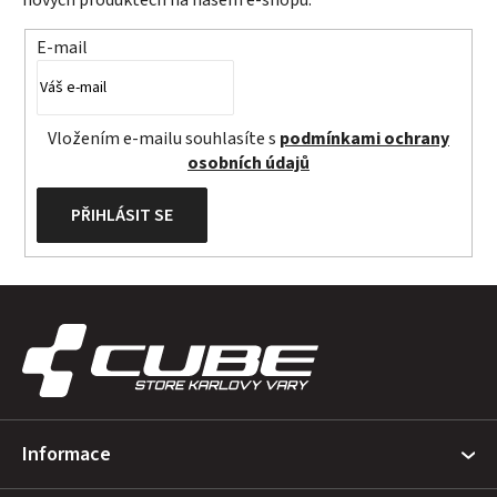
E-mail
Vložením e-mailu souhlasíte s
podmínkami ochrany
osobních údajů
PŘIHLÁSIT SE
Z
á
p
a
t
Informace
í