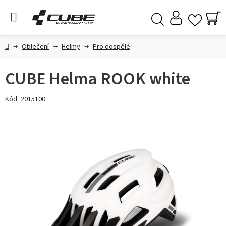
Přejít
na
obsah
NÁ
Hledat
KO
Domů
Oblečení
Helmy
Pro dospělé
CUBE Helma ROOK white
Kód:
2015100