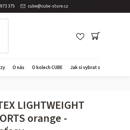
 973 375
cube
@
cube-store.cz
Přihlášení
NÁKUPNÍ
KOŠÍK
azy
O nás
O kolech CUBE
Jak si vybrat správné kolo
TEX LIGHTWEIGHT
ORTS orange -