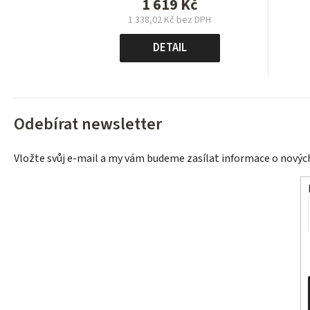
1 619 Kč
1 338,02 Kč bez DPH
Měrná
cena:
DETAIL
Odebírat newsletter
Vložte svůj e-mail a my vám budeme zasílat informace o nový