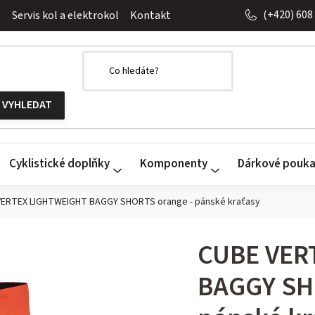
(+420) 608
o
Servis kol a elektrokol
Kontakt
Cyklistické doplňky
Komponenty
Dárkové pouk
VERTEX LIGHTWEIGHT BAGGY SHORTS orange - pánské kraťasy
CUBE VER
BAGGY SH