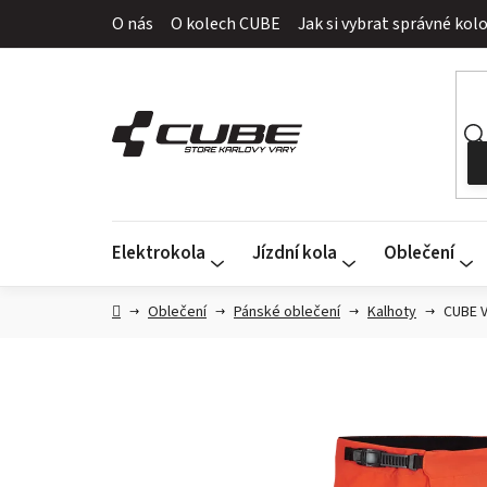
Přejít
O nás
O kolech CUBE
Jak si vybrat správné kol
na
obsah
Elektrokola
Jízdní kola
Oblečení
Domů
Oblečení
Pánské oblečení
Kalhoty
CUBE 