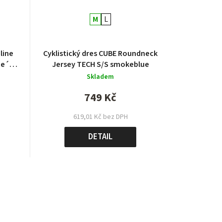
M
L
line
Cyklistický dres CUBE Roundneck
Jersey TECH S/S smokeblue
Skladem
749 Kč
619,01 Kč bez DPH
DETAIL