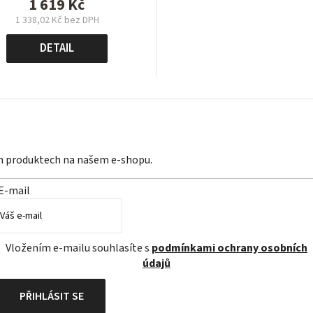
1 619 Kč
1 338,02 Kč bez DPH
Měrná
cena:
DETAIL
ch produktech na našem e-shopu.
E-mail
Vložením e-mailu souhlasíte s
podmínkami ochrany osobních
údajů
PŘIHLÁSIT SE