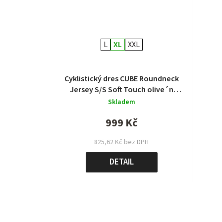
L
XL
XXL
Cyklistický dres CUBE Roundneck
Jersey S/S Soft Touch olive´n
´sage
Skladem
999 Kč
825,62 Kč bez DPH
DETAIL