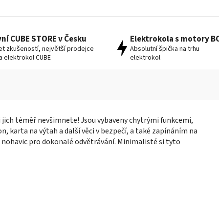
vní CUBE STORE v Česku
Elektrokola s motory 
let zkušeností, největší prodejce
Absolutní špička na trhu
 a elektrokol CUBE
elektrokol
si jich téměř nevšimnete! Jsou vybaveny chytrými funkcemi,
fon, karta na výtah a další věci v bezpečí, a také zapínáním na
 nohavic pro dokonalé odvětrávání. Minimalisté si tyto