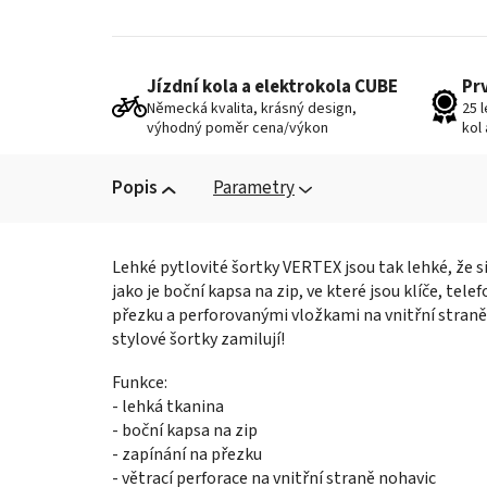
Jízdní kola a elektrokola CUBE
Pr
Německá kvalita, krásný design,
25 
výhodný poměr cena/výkon
kol
Popis
Parametry
Lehké pytlovité šortky VERTEX jsou tak lehké, že 
jako je boční kapsa na zip, ve které jsou klíče, tele
přezku a perforovanými vložkami na vnitřní straně
stylové šortky zamilují!
Funkce:
- lehká tkanina
- boční kapsa na zip
- zapínání na přezku
- větrací perforace na vnitřní straně nohavic