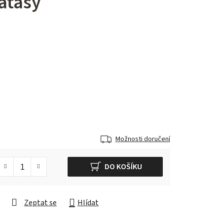
aťasy
Možnosti doručení
DO KOŠÍKU
Zeptat se
Hlídat