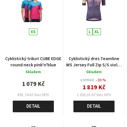
XS
L
XL
Cyklistický trikot CUBE EDGE
Cyklistický dres Teamline
round neck pink'n'blue
WS Jersey Full Zip S/S violet
´n´sand
Skladem
Skladem
2 599 Kč
–30 %
1 079 Kč
1 819 Kč
1 503,31 Kč bez DPH
891,74 Kč bez DPH
DETAIL
DETAIL