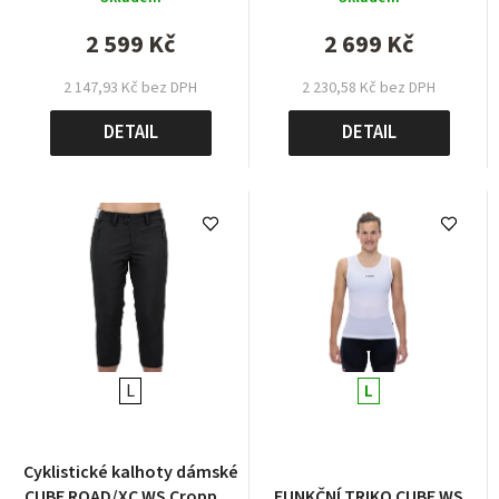
2 599 Kč
2 699 Kč
2 147,93 Kč bez DPH
2 230,58 Kč bez DPH
DETAIL
DETAIL
L
L
Cyklistické kalhoty dámské
CUBE ROAD/XC WS Cropped
FUNKČNÍ TRIKO CUBE WS