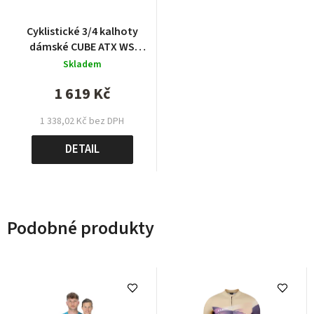
Cyklistické 3/4 kalhoty
dámské CUBE ATX WS
Cropped Tights grey
Skladem
melangé
1 619 Kč
1 338,02 Kč bez DPH
DETAIL
Podobné produkty