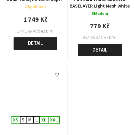
Pants
BASELAYER Light Mesh white
Objednáno
Skladem
1 749 Kč
779 Kč
1 445,45 Kč bez DPH
643,80 Kč bez DPH
DETAIL
DETAIL
XS
S
M
L
XL
XXL