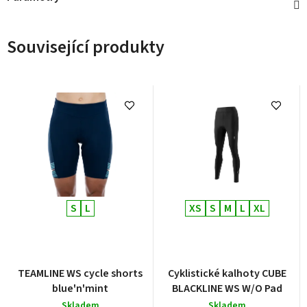
Související produkty
S
L
XS
S
M
L
XL
TEAMLINE WS cycle shorts
Cyklistické kalhoty CUBE
blue'n'mint
BLACKLINE WS W/O Pad
Skladem
Skladem