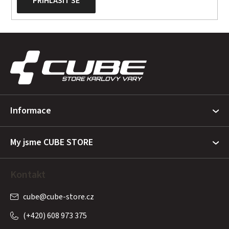
PŘIHLÁSIT SE
Z
á
p
a
t
Informace
í
My jsme CUBE STORE
Kontakt
cube
@
cube-store.cz
(+420) 608 973 375