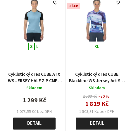
akce
S
L
XL
Cyklistický dres CUBE ATX
Cyklistický dres CUBE
WS JERSEY HALF ZIP CMPT
Blackline WS Jersey Art S/S
S/S
pattern
Skladem
Skladem
2 599 Kč
–30 %
1 299 Kč
1 819 Kč
1 503,31 Kč bez DPH
1 073,55 Kč bez DPH
DETAIL
DETAIL