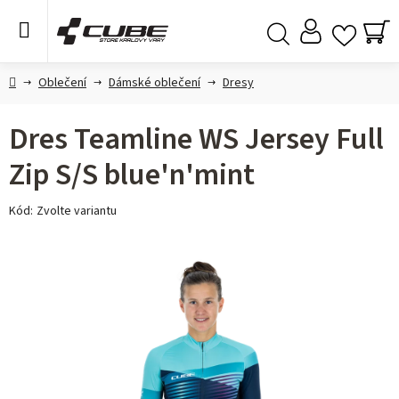
Přejít
na
obsah
NÁ
Hledat
KO
Domů
Oblečení
Dámské oblečení
Dresy
Dres Teamline WS Jersey Full
Zip S/S blue'n'mint
Kód:
Zvolte variantu