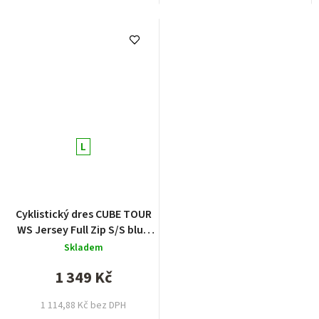
L
Cyklistický dres CUBE TOUR
WS Jersey Full Zip S/S blue
pattern
Skladem
1 349 Kč
1 114,88 Kč bez DPH