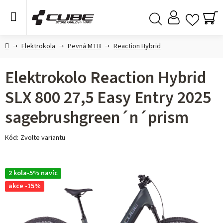
Přejít
na
obsah
NÁ
Hledat
KO
Domů
Elektrokola
Pevná MTB
Reaction Hybrid
Elektrokolo Reaction Hybrid
SLX 800 27,5 Easy Entry 2025
sagebrushgreen´n´prism
Kód:
Zvolte variantu
2 kola-5% navíc
akce -15%