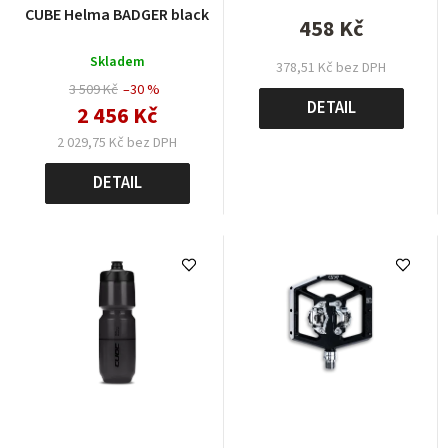
CUBE Helma BADGER black
458 Kč
Skladem
378,51 Kč bez DPH
3 509 Kč
–30 %
DETAIL
2 456 Kč
2 029,75 Kč bez DPH
DETAIL