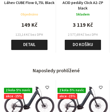
Láhev CUBE Flow 0,75L Black
ACID pedály Click A2-ZP
black
Objednáno
Skladem
149 Kč
3 119 Kč
123,14 Kč bez DPH
2 577,69 Kč bez DPH
DETAIL
DO KOŠÍKU
Naposledy prohlížené
2 kola-5% navíc
2 kola-5% navíc
akce -15%
akce -15%