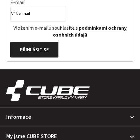
E-mail
Vložením e-mailu souhlasíte s
podmínkami ochrany
osobních údajů
PŘIHLÁSIT SE
Z
á
p
a
t
Informace
í
My jsme CUBE STORE