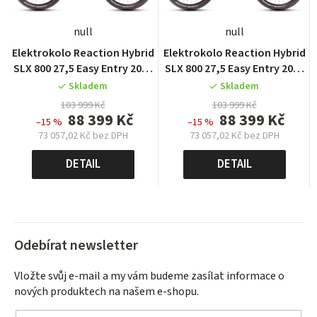
null
null
Elektrokolo Reaction Hybrid
Elektrokolo Reaction Hybrid
SLX 800 27,5 Easy Entry 2025
SLX 800 27,5 Easy Entry 2025
sagebrushgreen´n´prism
sagebrushgreen´n´prism
Skladem
Skladem
103 999 Kč
103 999 Kč
88 399 Kč
88 399 Kč
–15 %
–15 %
73 057,02 Kč bez DPH
73 057,02 Kč bez DPH
Měrná
Měrná
cena:
cena:
DETAIL
DETAIL
Odebírat newsletter
Vložte svůj e-mail a my vám budeme zasílat informace o
nových produktech na našem e-shopu.