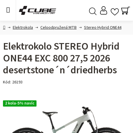
Přejít
na
obsah
NÁ
Hledat
KO
Domů
Elektrokola
Celoodpružená MTB
Stereo Hybrid ONE44
Elektrokolo STEREO Hybrid
ONE44 EXC 800 27,5 2026
desertstone´n´driedherbs
Kód:
26193
2 kola-5% navíc