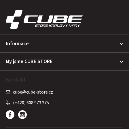
Z
á
p
a
t
Informace
í
My jsme CUBE STORE
Kontakt
cube
@
cube-store.cz
(+420) 608 973 375