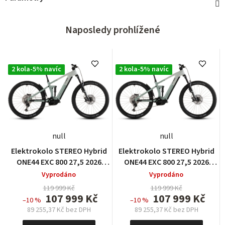
Naposledy prohlížené
2 kola-5% navíc
2 kola-5% navíc
null
null
Elektrokolo STEREO Hybrid
Elektrokolo STEREO Hybrid
ONE44 EXC 800 27,5 2026
ONE44 EXC 800 27,5 2026
desertstone´n´driedherbs
desertstone´n´driedherbs
Vyprodáno
Vyprodáno
119 999 Kč
119 999 Kč
107 999 Kč
107 999 Kč
–10 %
–10 %
89 255,37 Kč bez DPH
89 255,37 Kč bez DPH
Měrná
Měrná