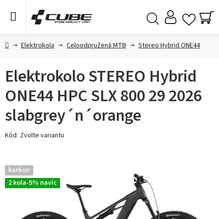
Přejít
na
obsah
NÁ
Hledat
KO
Domů
Elektrokola
Celoodpružená MTB
Stereo Hybrid ONE44
Elektrokolo STEREO Hybrid
ONE44 HPC SLX 800 29 2026
slabgrey´n´orange
Kód:
Zvolte variantu
karbon
2 kola-5% navíc