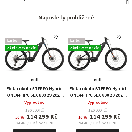
Naposledy prohlížené
karbon
karbon
2 kola-5% navíc
2 kola-5% navíc
null
null
Elektrokolo STEREO Hybrid
Elektrokolo STEREO Hybrid
ONE44 HPC SLX 800 29 2026
ONE44 HPC SLX 800 29 2026
slabgrey´n´orange
slabgrey´n´orange
Vyprodáno
Vyprodáno
126 999 Kč
126 999 Kč
114 299 Kč
114 299 Kč
–10 %
–10 %
94 461,98 Kč bez DPH
94 461,98 Kč bez DPH
Měrná
Měrná