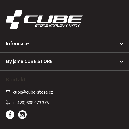
Z
á
p
a
t
Informace
í
My jsme CUBE STORE
Kontakt
cube
@
cube-store.cz
(+420) 608 973 375