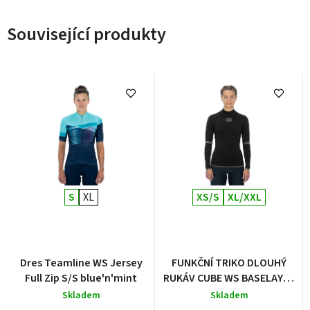
Související produkty
S
XL
XS/S
XL/XXL
Dres Teamline WS Jersey
FUNKČNÍ TRIKO DLOUHÝ
Full Zip S/S blue'n'mint
RUKÁV CUBE WS BASELAYER
RACE BE WARM L/S
Skladem
Skladem