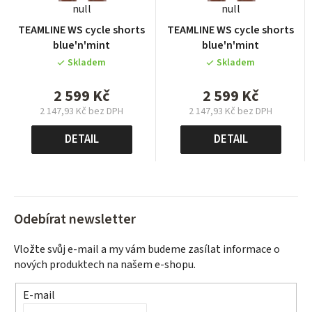
null
null
TEAMLINE WS cycle shorts
TEAMLINE WS cycle shorts
blue'n'mint
blue'n'mint
Skladem
Skladem
2 599 Kč
2 599 Kč
2 147,93 Kč bez DPH
2 147,93 Kč bez DPH
Měrná
Měrná
cena:
cena:
DETAIL
DETAIL
Odebírat newsletter
Vložte svůj e-mail a my vám budeme zasílat informace o
nových produktech na našem e-shopu.
E-mail