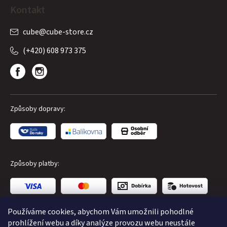
Kontakt
cube
@
cube-store.cz
(+420) 608 973 375
Způsoby dopravy:
Způsoby platby:
Používáme cookies, abychom Vám umožnili pohodlné
prohlížení webu a díky analýze provozu webu neustále