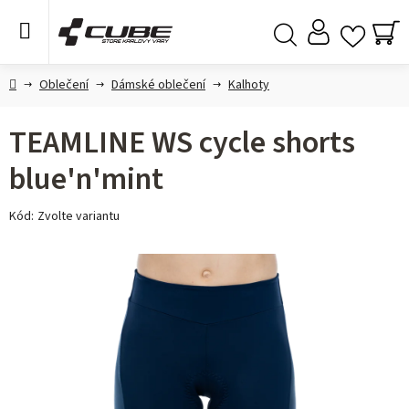
Přejít
na
obsah
NÁ
Hledat
KO
Domů
Oblečení
Dámské oblečení
Kalhoty
TEAMLINE WS cycle shorts
blue'n'mint
Kód:
Zvolte variantu