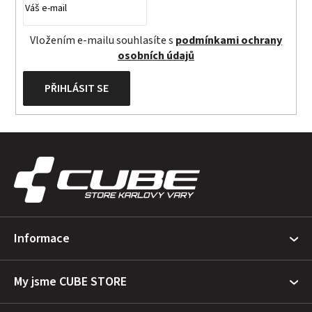
Vložením e-mailu souhlasíte s
podmínkami ochrany
osobních údajů
PŘIHLÁSIT SE
Z
á
p
a
t
Informace
í
My jsme CUBE STORE