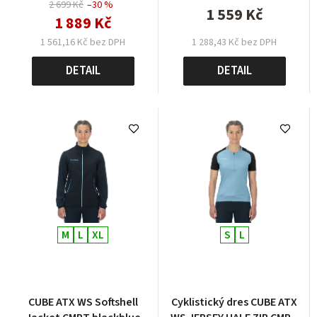
2 699 Kč
–30 %
1 559 Kč
1 889 Kč
1 561,16 Kč bez DPH
1 288,43 Kč bez DPH
DETAIL
DETAIL
M
L
XL
S
L
CUBE ATX WS Softshell
Cyklistický dres CUBE ATX