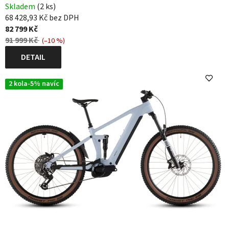
Skladem
(2 ks)
r
68 428,93 Kč bez DPH
o
82 799 Kč
91 999 Kč
k
(–10 %)
DETAIL
o
l
2 kola-5% navíc
a
C
U
B
E