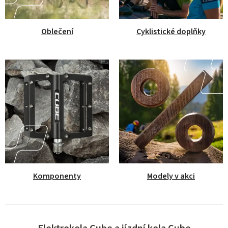
p
e
Oblečení
Cyklistické doplňky
c
i
a
l
s
t
é
n
Komponenty
Modely v akci
a
j
í