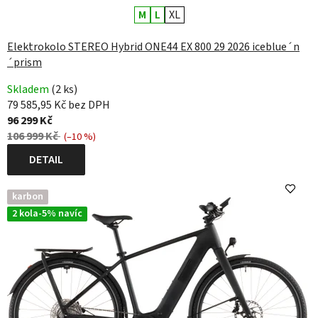
M
L
XL
Elektrokolo STEREO Hybrid ONE44 EX 800 29 2026 iceblue´n
´prism
Skladem
(2 ks)
79 585,95 Kč bez DPH
96 299 Kč
106 999 Kč
(–10 %)
DETAIL
karbon
2 kola-5% navíc