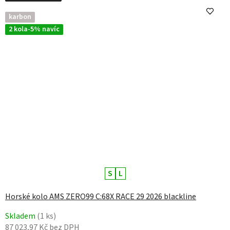
karbon
2 kola-5% navíc
S
L
Horské kolo AMS ZERO99 C:68X RACE 29 2026 blackline
Skladem
(1 ks)
87 023,97 Kč bez DPH