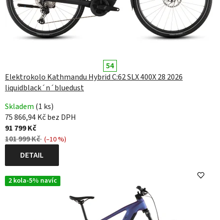
54
Elektrokolo Kathmandu Hybrid C:62 SLX 400X 28 2026
liquidblack´n´bluedust
Skladem
(1 ks)
75 866,94 Kč bez DPH
91 799 Kč
101 999 Kč
(–10 %)
DETAIL
2 kola-5% navíc