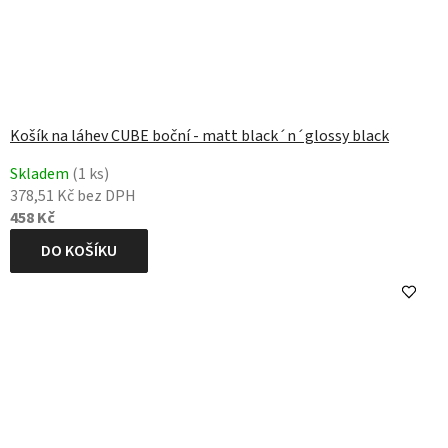
Košík na láhev CUBE boční - matt black´n´glossy black
Skladem
(1 ks)
378,51 Kč bez DPH
458 Kč
DO KOŠÍKU