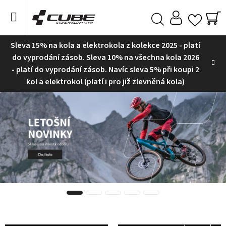
Přejít
na
obsah
NÁ
Hledat
KO
Sleva 15% na kola a elektrokola z kolekce 2025 - platí
do vyprodání zásob. Sleva 10% na všechna kola 2026
- platí do vyprodání zásob. Navíc sleva 5% při koupi 2
kol a elektrokol (platí i pro již zlevněná kola)
C
U
B
E
S
t
o
r