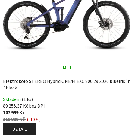
M
L
Elektrokolo STEREO Hybrid ONE44 EXC 800 29 2026 blueiris´n
´black
Skladem
(1 ks)
89 255,37 Kč bez DPH
107 999 Kč
119 999 Kč
(–10 %)
DETAIL