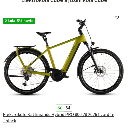
Elektrokola Cube a jízdní kola Cube
z
d
n
2 kola-5% navíc
í
k
o
l
a
a
e
l
e
58
54
k
Elektrokolo Kathmandu Hybrid PRO 800 28 2026 lizard´n
´black
t