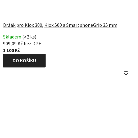
Držák pro Kiox 300, Kiox 500 a SmartphoneGrip 35 mm
Skladem
(>2 ks)
909,09 Kč bez DPH
1 100 Kč
DO KOŠÍKU