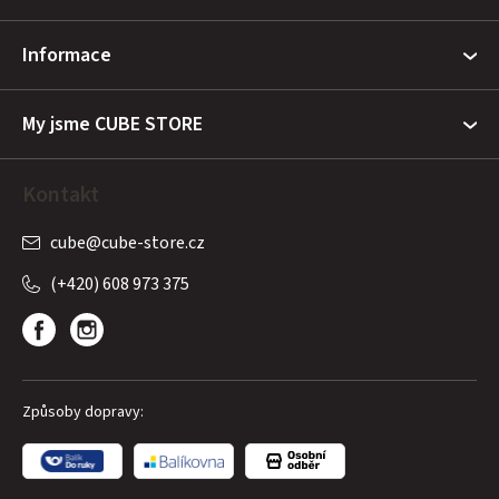
a
t
Informace
í
My jsme CUBE STORE
Kontakt
cube
@
cube-store.cz
(+420) 608 973 375
Způsoby dopravy: