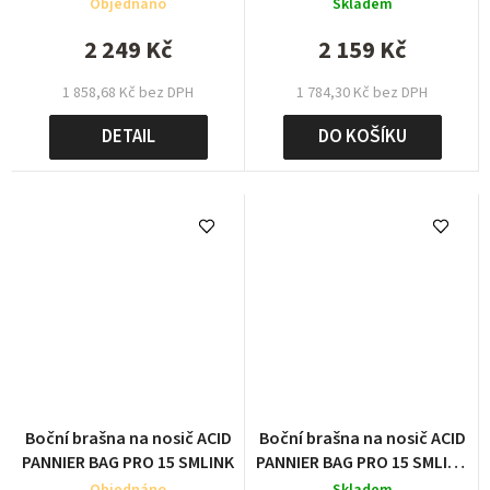
flame´n´black
Objednáno
Skladem
2 249 Kč
2 159 Kč
1 858,68 Kč bez DPH
1 784,30 Kč bez DPH
DETAIL
DO KOŠÍKU
Boční brašna na nosič ACID
Boční brašna na nosič ACID
PANNIER BAG PRO 15 SMLINK
PANNIER BAG PRO 15 SMLINK
dark blue´n´black