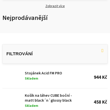
Zobrazit více
Nejprodávanější
V
ý
p
i
s
Stojánek Acid FM PRO
944 Kč
Skladem
p
r
o
Košík na láhev CUBE boční -
matt black´n´glossy black
458 Kč
d
Skladem