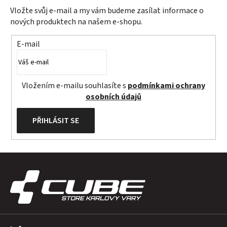
n
p
Vložte svůj e-mail a my vám budeme zasílat informace o
í
r
nových produktech na našem e-shopu.
v
k
E-mail
y
v
ý
Vložením e-mailu souhlasíte s
podmínkami ochrany
p
osobních údajů
i
s
PŘIHLÁSIT SE
u
Z
á
p
a
t