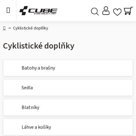
Přejít
na
obsah
NÁ
Hledat
KO
Domů
Cyklistické doplňky
Cyklistické doplňky
Batohy a brašny
Sedla
Blatníky
Láhve a košíky