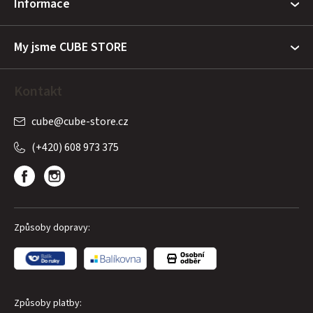
Informace
í
My jsme CUBE STORE
Kontakt
cube
@
cube-store.cz
(+420) 608 973 375
Způsoby dopravy:
Způsoby platby: