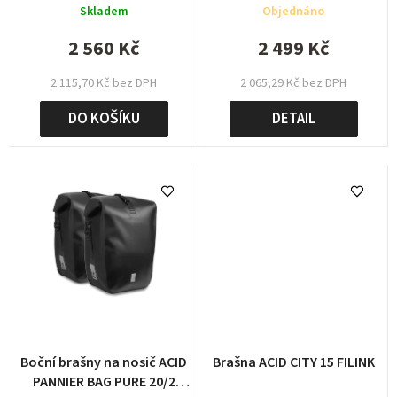
Axle Mount
Skladem
Objednáno
k
t
2 560 Kč
2 499 Kč
ů
2 115,70 Kč bez DPH
2 065,29 Kč bez DPH
DO KOŠÍKU
DETAIL
Boční brašny na nosič ACID
Brašna ACID CITY 15 FILINK
PANNIER BAG PURE 20/2