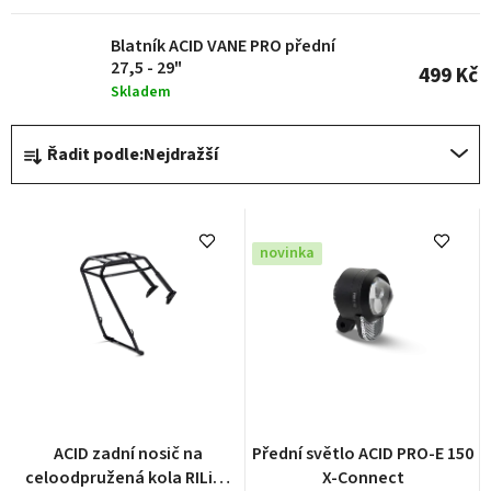
u
k
Blatník ACID VANE PRO přední
27,5 - 29"
t
499 Kč
Skladem
ů
Ř
Řadit podle:
Nejdražší
a
z
e
novinka
n
í
p
r
o
d
ACID zadní nosič na
Přední světlo ACID PRO-E 150
u
celoodpružená kola RILink
X-Connect