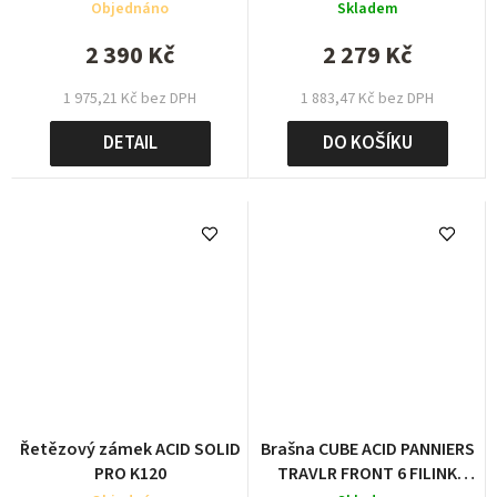
CILINK
Objednáno
Skladem
2 390 Kč
2 279 Kč
1 975,21 Kč bez DPH
1 883,47 Kč bez DPH
DETAIL
DO KOŠÍKU
Řetězový zámek ACID SOLID
Brašna CUBE ACID PANNIERS
PRO K120
TRAVLR FRONT 6 FILINK